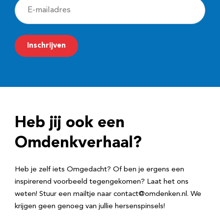
E
-
m
Inschrijven
a
i
l
a
d
Heb jij ook een
r
e
Omdenkverhaal?
s
Heb je zelf iets Omgedacht? Of ben je ergens een
inspirerend voorbeeld tegengekomen? Laat het ons
weten! Stuur een mailtje naar contact@omdenken.nl. We
krijgen geen genoeg van jullie hersenspinsels!