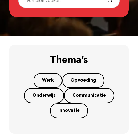
Thema’s
Werk
Opvoeding
Onderwijs
Communicatie
Innovatie