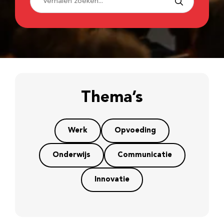
Thema’s
Werk
Opvoeding
Onderwijs
Communicatie
Innovatie