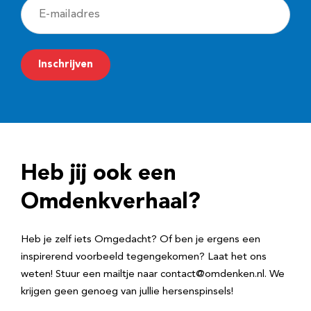
E
-
m
Inschrijven
a
i
l
a
d
Heb jij ook een
r
e
Omdenkverhaal?
s
Heb je zelf iets Omgedacht? Of ben je ergens een
inspirerend voorbeeld tegengekomen? Laat het ons
weten! Stuur een mailtje naar contact@omdenken.nl. We
krijgen geen genoeg van jullie hersenspinsels!