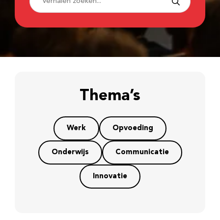
Thema’s
Werk
Opvoeding
Onderwijs
Communicatie
Innovatie