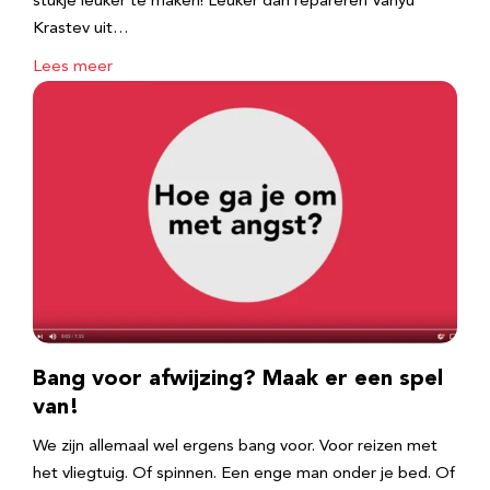
stukje leuker te maken! Leuker dan repareren Vanyu
Krastev uit…
Lees meer
Bang voor afwijzing? Maak er een spel
van!
We zijn allemaal wel ergens bang voor. Voor reizen met
het vliegtuig. Of spinnen. Een enge man onder je bed. Of