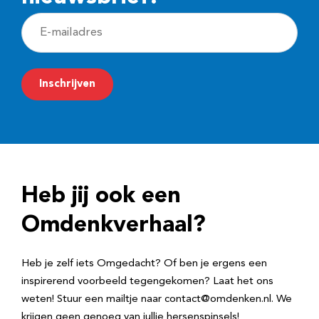
E
-
m
Inschrijven
a
i
l
a
d
Heb jij ook een
r
e
Omdenkverhaal?
s
Heb je zelf iets Omgedacht? Of ben je ergens een
inspirerend voorbeeld tegengekomen? Laat het ons
weten! Stuur een mailtje naar contact@omdenken.nl. We
krijgen geen genoeg van jullie hersenspinsels!