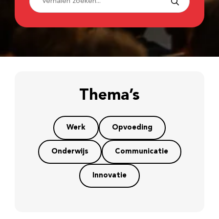
Thema’s
Werk
Opvoeding
Onderwijs
Communicatie
Innovatie