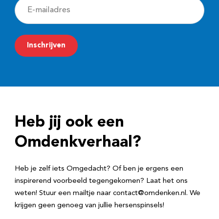
E
-
m
Inschrijven
a
i
l
a
d
Heb jij ook een
r
e
Omdenkverhaal?
s
Heb je zelf iets Omgedacht? Of ben je ergens een
inspirerend voorbeeld tegengekomen? Laat het ons
weten! Stuur een mailtje naar contact@omdenken.nl. We
krijgen geen genoeg van jullie hersenspinsels!