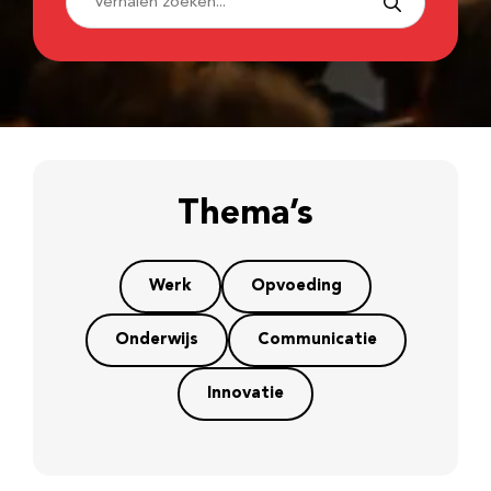
Thema’s
Werk
Opvoeding
Onderwijs
Communicatie
Innovatie