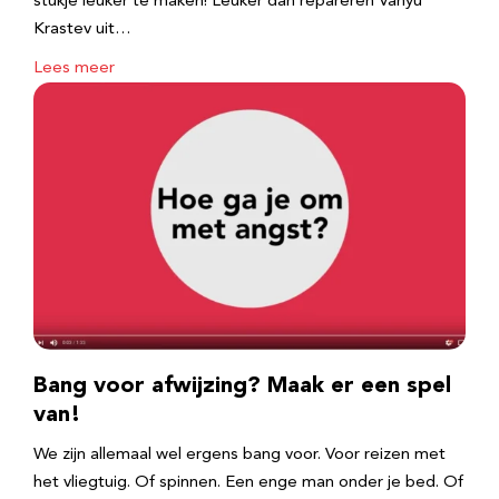
stukje leuker te maken! Leuker dan repareren Vanyu
Krastev uit…
Lees meer
Bang voor afwijzing? Maak er een spel
van!
We zijn allemaal wel ergens bang voor. Voor reizen met
het vliegtuig. Of spinnen. Een enge man onder je bed. Of