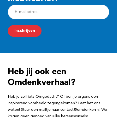
E
-
m
Inschrijven
a
i
l
a
d
Heb jij ook een
r
e
Omdenkverhaal?
s
Heb je zelf iets Omgedacht? Of ben je ergens een
inspirerend voorbeeld tegengekomen? Laat het ons
weten! Stuur een mailtje naar contact@omdenken.nl. We
krijgen geen genoeg van jullie hersenspinsels!