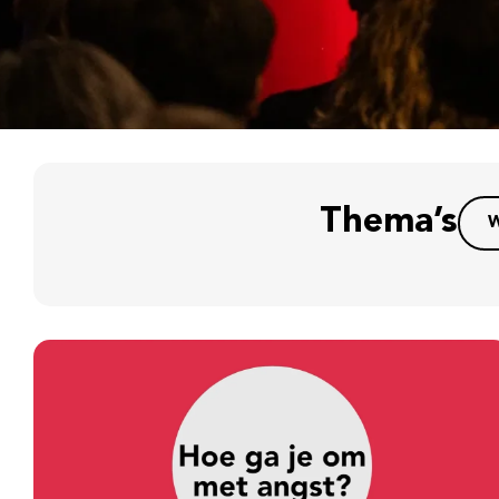
Thema’s
W