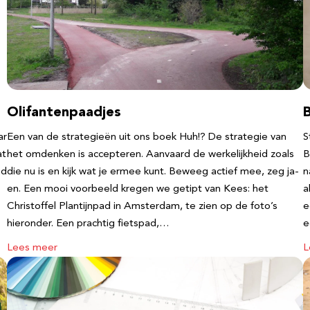
Olifantenpaadjes
ar
Een van de strategieën uit ons boek Huh!? De strategie van
S
at
het omdenken is accepteren. Aanvaard de werkelijkheid zoals
B
nd
die nu is en kijk wat je ermee kunt. Beweeg actief mee, zeg ja-
n
en. Een mooi voorbeeld kregen we getipt van Kees: het
a
Christoffel Plantijnpad in Amsterdam, te zien op de foto’s
e
hieronder. Een prachtig fietspad,…
Lees meer
L