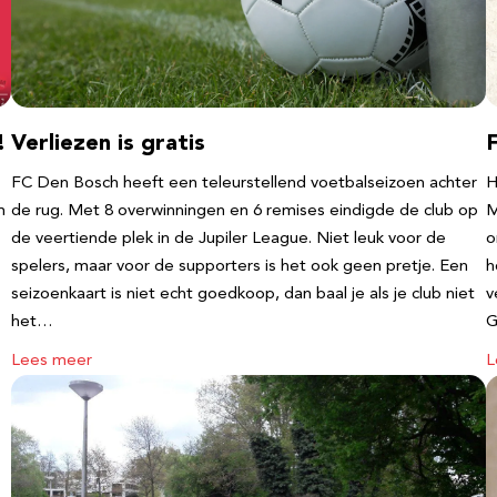
!
Verliezen is gratis
FC Den Bosch heeft een teleurstellend voetbalseizoen achter
H
m
de rug. Met 8 overwinningen en 6 remises eindigde de club op
M
de veertiende plek in de Jupiler League. Niet leuk voor de
o
spelers, maar voor de supporters is het ook geen pretje. Een
h
seizoenkaart is niet echt goedkoop, dan baal je als je club niet
v
het…
G
Lees meer
L