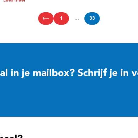
Lees meer
1
…
33
 in je mailbox? Schrijf je in 