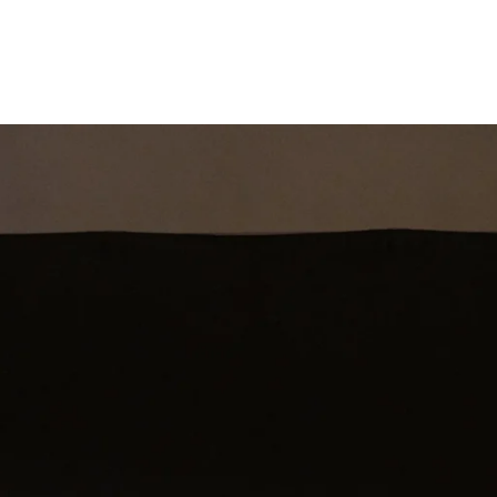
st
Theatershow
Training
Omdenkkrin