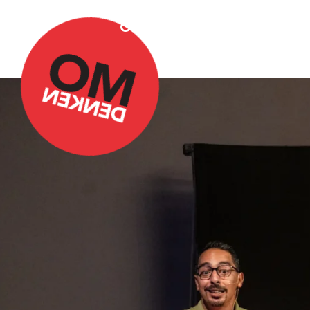
Over Omdenken
Podca