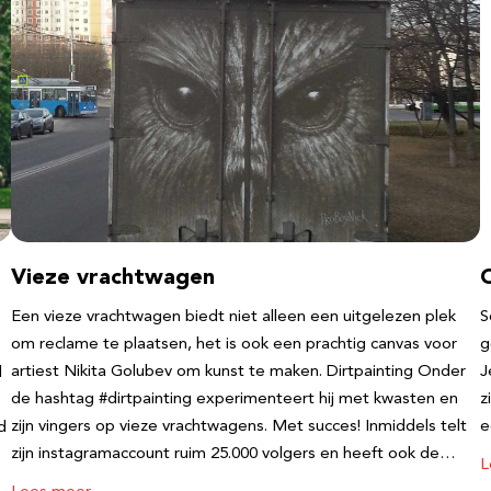
Vieze vrachtwagen
Een vieze vrachtwagen biedt niet alleen een uitgelezen plek
S
om reclame te plaatsen, het is ook een prachtig canvas voor
g
artiest Nikita Golubev om kunst te maken. Dirtpainting Onder
J
l
de hashtag #dirtpainting experimenteert hij met kwasten en
z
zijn vingers op vieze vrachtwagens. Met succes! Inmiddels telt
e
d
zijn instagramaccount ruim 25.000 volgers en heeft ook de…
L