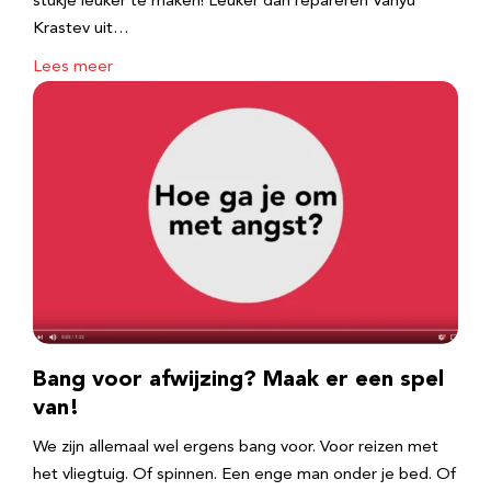
stukje leuker te maken! Leuker dan repareren Vanyu
Krastev uit…
Lees meer
Bang voor afwijzing? Maak er een spel
van!
We zijn allemaal wel ergens bang voor. Voor reizen met
het vliegtuig. Of spinnen. Een enge man onder je bed. Of