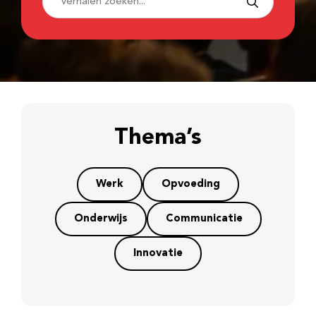
Thema’s
Werk
Opvoeding
Onderwijs
Communicatie
Innovatie