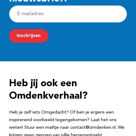
E
-
m
Inschrijven
a
i
l
a
d
Heb jij ook een
r
e
Omdenkverhaal?
s
Heb je zelf iets Omgedacht? Of ben je ergens een
inspirerend voorbeeld tegengekomen? Laat het ons
weten! Stuur een mailtje naar contact@omdenken.nl. We
krijgen geen genoeg van jullie hersenspinsels!