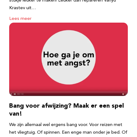
stukje leuker te maken! Leuker dan repareren Vanyu
Krastev uit…
Lees meer
Bang voor afwijzing? Maak er een spel
van!
We zijn allemaal wel ergens bang voor. Voor reizen met
het vliegtuig. Of spinnen. Een enge man onder je bed. Of