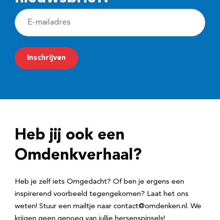
E
-
m
Inschrijven
a
i
l
a
d
Heb jij ook een
r
e
Omdenkverhaal?
s
Heb je zelf iets Omgedacht? Of ben je ergens een
inspirerend voorbeeld tegengekomen? Laat het ons
weten! Stuur een mailtje naar contact@omdenken.nl. We
krijgen geen genoeg van jullie hersenspinsels!