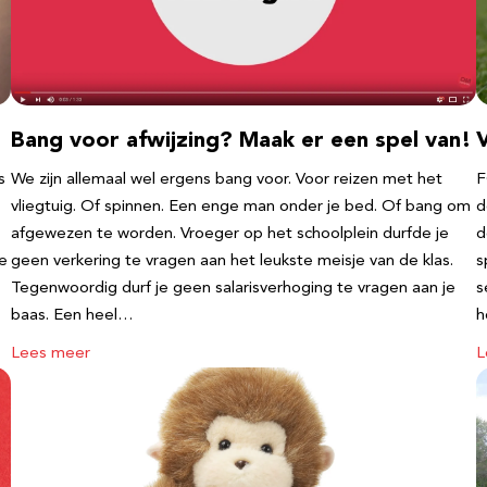
Bang voor afwijzing? Maak er een spel van!
V
s
We zijn allemaal wel ergens bang voor. Voor reizen met het
F
vliegtuig. Of spinnen. Een enge man onder je bed. Of bang om
d
afgewezen te worden. Vroeger op het schoolplein durfde je
d
te
geen verkering te vragen aan het leukste meisje van de klas.
s
Tegenwoordig durf je geen salarisverhoging te vragen aan je
s
baas. Een heel…
h
Lees meer
L