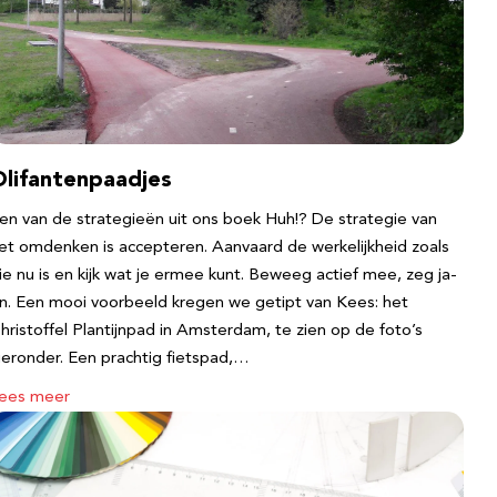
Olifantenpaadjes
en van de strategieën uit ons boek Huh!? De strategie van
et omdenken is accepteren. Aanvaard de werkelijkheid zoals
ie nu is en kijk wat je ermee kunt. Beweeg actief mee, zeg ja-
n. Een mooi voorbeeld kregen we getipt van Kees: het
hristoffel Plantijnpad in Amsterdam, te zien op de foto’s
ieronder. Een prachtig fietspad,…
ees meer