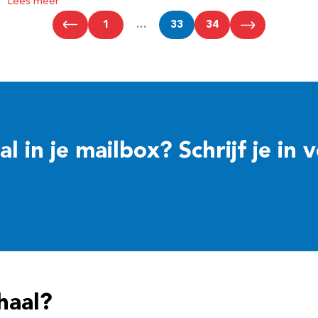
Lees meer
1
…
33
34
 in je mailbox? Schrijf je in 
haal?