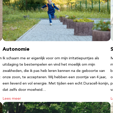
Autonomie
an
Ik schaam me er eigenlijk voor om mijn irritatiepuntjes als
M
uitdaging te bestempelen en vind het moeilijk om mijn
m
zwakheden, die ik pas heb leren kennen na de geboorte van
b
t
onze zoon, te accepteren. Wij hebben een zoontje van 4 jaar,
o
een lieverd en vol energie. Met tijden een echt Duracell-konijn,
p
dat zelfs door moeheid…
v
Lees meer
L