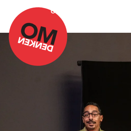
Over Omdenken
Podca