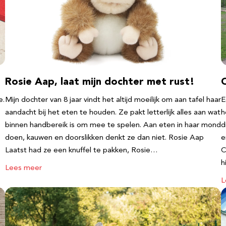
Rosie Aap, laat mijn dochter met rust!
e.
Mijn dochter van 8 jaar vindt het altijd moeilijk om aan tafel haar
E
aandacht bij het eten te houden. Ze pakt letterlijk alles aan wat
h
binnen handbereik is om mee te spelen. Aan eten in haar mond
d
doen, kauwen en doorslikken denkt ze dan niet. Rosie Aap
e
Laatst had ze een knuffel te pakken, Rosie…
C
h
Lees meer
L