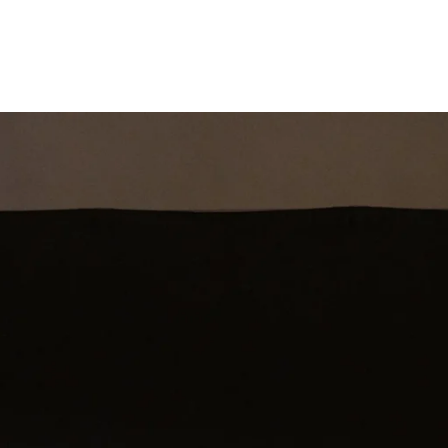
st
Theatershow
Training
Omdenkkrin