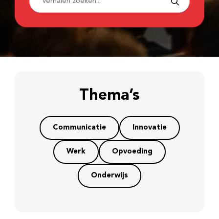
Thema’s
Communicatie
Innovatie
Werk
Opvoeding
Onderwijs