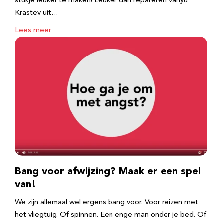
stukje leuker te maken! Leuker dan repareren Vanyu
Krastev uit…
Lees meer
Bang voor afwijzing? Maak er een spel
van!
We zijn allemaal wel ergens bang voor. Voor reizen met
het vliegtuig. Of spinnen. Een enge man onder je bed. Of