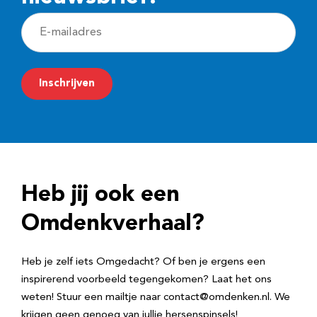
E
-
m
Inschrijven
a
i
l
a
d
Heb jij ook een
r
e
Omdenkverhaal?
s
Heb je zelf iets Omgedacht? Of ben je ergens een
inspirerend voorbeeld tegengekomen? Laat het ons
weten! Stuur een mailtje naar contact@omdenken.nl. We
krijgen geen genoeg van jullie hersenspinsels!