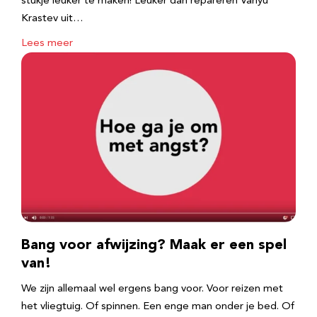
stukje leuker te maken! Leuker dan repareren Vanyu
Krastev uit…
Lees meer
Bang voor afwijzing? Maak er een spel
van!
We zijn allemaal wel ergens bang voor. Voor reizen met
het vliegtuig. Of spinnen. Een enge man onder je bed. Of