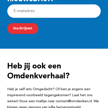
E
-
m
Inschrijven
a
i
l
a
d
Heb jij ook een
r
e
Omdenkverhaal?
s
Heb je zelf iets Omgedacht? Of ben je ergens een
inspirerend voorbeeld tegengekomen? Laat het ons
weten! Stuur een mailtje naar contact@omdenken.nl. We
krijgen geen genoeg van jullie hersenspinsels!