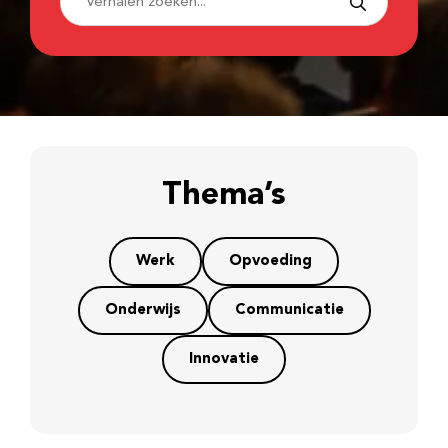
Thema’s
Werk
Opvoeding
Onderwijs
Communicatie
Innovatie