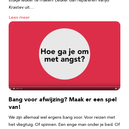
stukje leuker te maken! Leuker dan repareren Vanyu
Krastev uit…
Lees meer
Bang voor afwijzing? Maak er een spel
van!
We zijn allemaal wel ergens bang voor. Voor reizen met
het vliegtuig. Of spinnen. Een enge man onder je bed. Of