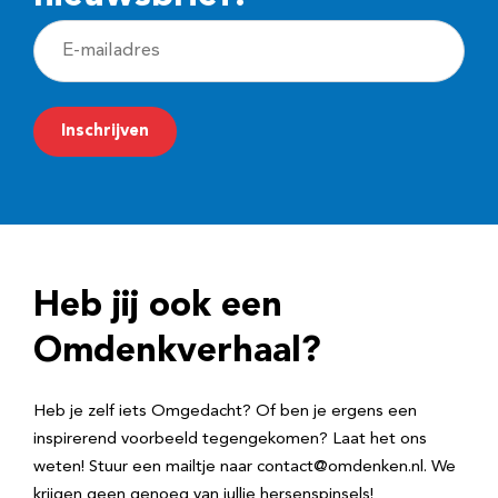
E
-
m
Inschrijven
a
i
l
a
d
Heb jij ook een
r
e
Omdenkverhaal?
s
Heb je zelf iets Omgedacht? Of ben je ergens een
inspirerend voorbeeld tegengekomen? Laat het ons
weten! Stuur een mailtje naar contact@omdenken.nl. We
krijgen geen genoeg van jullie hersenspinsels!