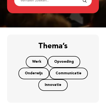
Thema’s
Werk
Opvoeding
Onderwijs
Communicatie
Innovatie