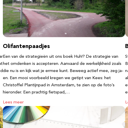
Olifantenpaadjes
ar
Een van de strategieën uit ons boek Huh!? De strategie van
S
at
het omdenken is accepteren. Aanvaard de werkelijkheid zoals
B
nd
die nu is en kijk wat je ermee kunt. Beweeg actief mee, zeg ja-
n
en. Een mooi voorbeeld kregen we getipt van Kees: het
a
Christoffel Plantijnpad in Amsterdam, te zien op de foto’s
e
hieronder. Een prachtig fietspad,…
Lees meer
L