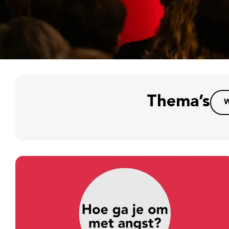
Thema’s
W