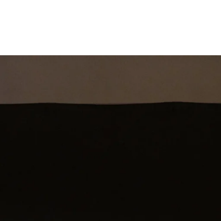
st
Theatershow
Training
Omdenkkrin