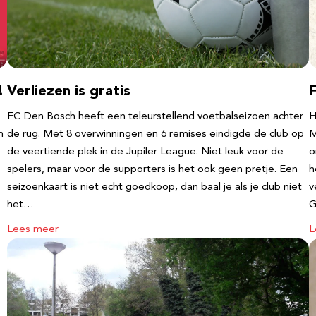
!
Verliezen is gratis
FC Den Bosch heeft een teleurstellend voetbalseizoen achter
H
m
de rug. Met 8 overwinningen en 6 remises eindigde de club op
M
de veertiende plek in de Jupiler League. Niet leuk voor de
o
spelers, maar voor de supporters is het ook geen pretje. Een
h
seizoenkaart is niet echt goedkoop, dan baal je als je club niet
v
het…
G
Lees meer
L