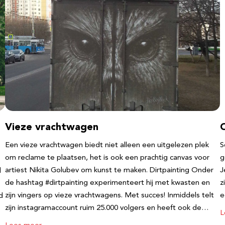
Vieze vrachtwagen
Een vieze vrachtwagen biedt niet alleen een uitgelezen plek
S
om reclame te plaatsen, het is ook een prachtig canvas voor
g
artiest Nikita Golubev om kunst te maken. Dirtpainting Onder
J
l
de hashtag #dirtpainting experimenteert hij met kwasten en
z
zijn vingers op vieze vrachtwagens. Met succes! Inmiddels telt
e
d
zijn instagramaccount ruim 25.000 volgers en heeft ook de…
L