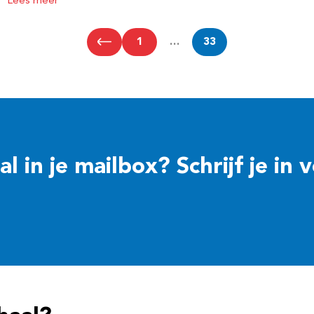
Lees meer
1
…
33
 in je mailbox? Schrijf je in 