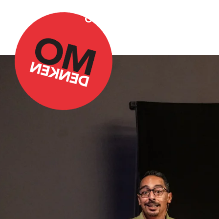
Over Omdenken
Podca