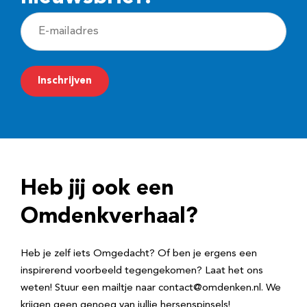
E
-
m
Inschrijven
a
i
l
a
d
Heb jij ook een
r
e
Omdenkverhaal?
s
Heb je zelf iets Omgedacht? Of ben je ergens een
inspirerend voorbeeld tegengekomen? Laat het ons
weten! Stuur een mailtje naar contact@omdenken.nl. We
krijgen geen genoeg van jullie hersenspinsels!