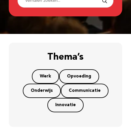
Thema’s
Werk
Opvoeding
Onderwijs
Communicatie
Innovatie