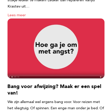
stukje leuker te maken! Leuker dan repareren Vanyu
Krastev uit…
Lees meer
Bang voor afwijzing? Maak er een spel
van!
We zijn allemaal wel ergens bang voor. Voor reizen met
het vliegtuig. Of spinnen. Een enge man onder je bed. Of