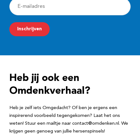
E
-
m
Inschrijven
a
i
l
a
d
Heb jij ook een
r
e
Omdenkverhaal?
s
Heb je zelf iets Omgedacht? Of ben je ergens een
inspirerend voorbeeld tegengekomen? Laat het ons
weten! Stuur een mailtje naar contact@omdenken.nl. We
krijgen geen genoeg van jullie hersenspinsels!