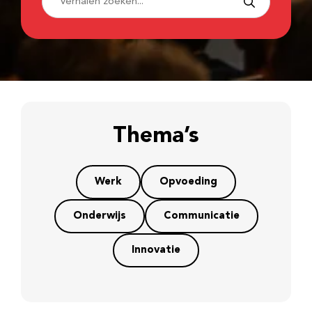
Thema’s
Werk
Opvoeding
Onderwijs
Communicatie
Innovatie