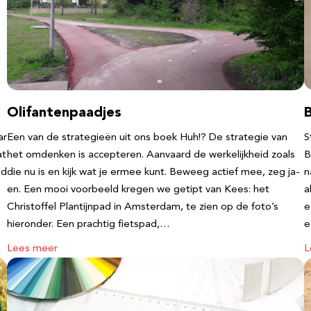
Olifantenpaadjes
ar
Een van de strategieën uit ons boek Huh!? De strategie van
S
at
het omdenken is accepteren. Aanvaard de werkelijkheid zoals
B
nd
die nu is en kijk wat je ermee kunt. Beweeg actief mee, zeg ja-
n
en. Een mooi voorbeeld kregen we getipt van Kees: het
a
Christoffel Plantijnpad in Amsterdam, te zien op de foto’s
e
hieronder. Een prachtig fietspad,…
Lees meer
L