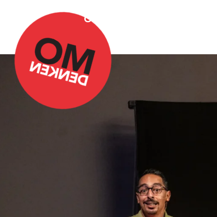
Over Omdenken
Podca