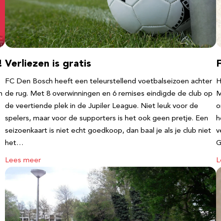
!
Verliezen is gratis
FC Den Bosch heeft een teleurstellend voetbalseizoen achter
H
m
de rug. Met 8 overwinningen en 6 remises eindigde de club op
M
de veertiende plek in de Jupiler League. Niet leuk voor de
o
spelers, maar voor de supporters is het ook geen pretje. Een
h
seizoenkaart is niet echt goedkoop, dan baal je als je club niet
v
het…
G
Lees meer
L