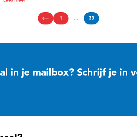
Lees meer
1
…
33
 in je mailbox? Schrijf je in 