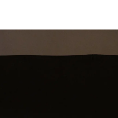
st
Theatershow
Training
Omdenkkrin