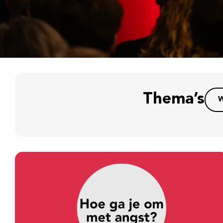
Thema’s
W