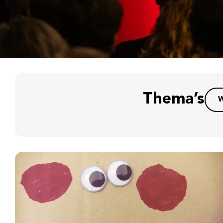
Thema’s
W