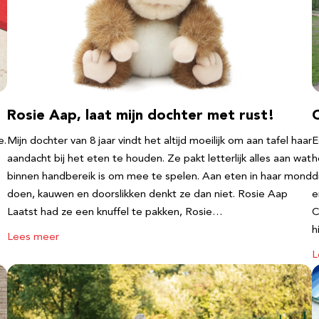
Rosie Aap, laat mijn dochter met rust!
e.
Mijn dochter van 8 jaar vindt het altijd moeilijk om aan tafel haar
E
aandacht bij het eten te houden. Ze pakt letterlijk alles aan wat
h
binnen handbereik is om mee te spelen. Aan eten in haar mond
d
doen, kauwen en doorslikken denkt ze dan niet. Rosie Aap
e
Laatst had ze een knuffel te pakken, Rosie…
C
h
Lees meer
L