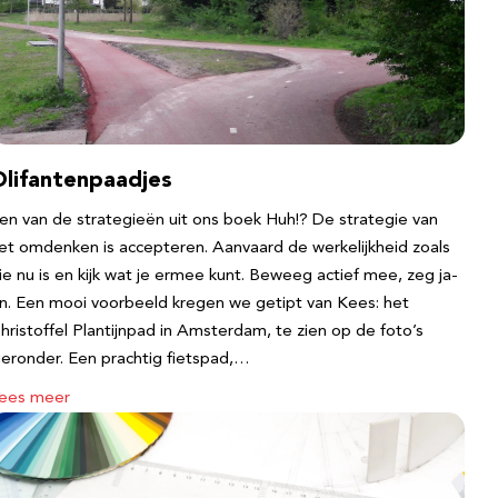
Olifantenpaadjes
en van de strategieën uit ons boek Huh!? De strategie van
et omdenken is accepteren. Aanvaard de werkelijkheid zoals
ie nu is en kijk wat je ermee kunt. Beweeg actief mee, zeg ja-
n. Een mooi voorbeeld kregen we getipt van Kees: het
hristoffel Plantijnpad in Amsterdam, te zien op de foto’s
ieronder. Een prachtig fietspad,…
ees meer