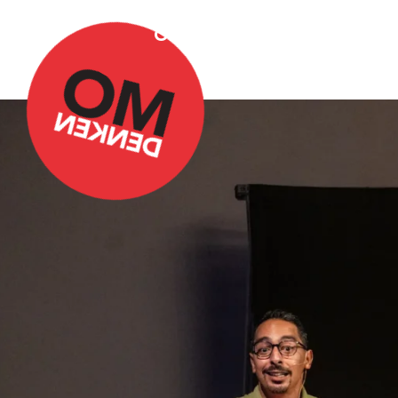
Over Omdenken
Podca