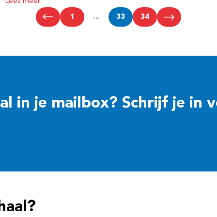
Lees meer
1
…
33
34
 in je mailbox? Schrijf je in 
haal?