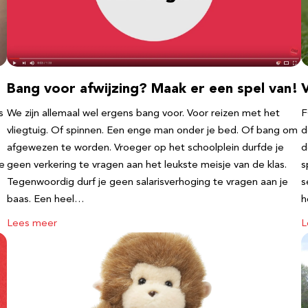
Bang voor afwijzing? Maak er een spel van!
V
s
We zijn allemaal wel ergens bang voor. Voor reizen met het
F
vliegtuig. Of spinnen. Een enge man onder je bed. Of bang om
d
afgewezen te worden. Vroeger op het schoolplein durfde je
d
te
geen verkering te vragen aan het leukste meisje van de klas.
s
Tegenwoordig durf je geen salarisverhoging te vragen aan je
s
baas. Een heel…
h
Lees meer
L