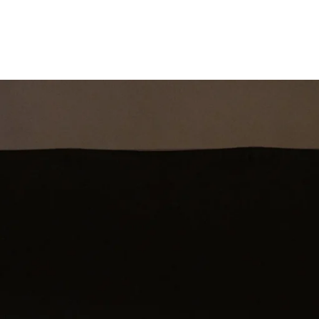
st
Theatershow
Training
Omdenkkrin