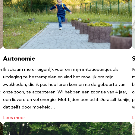
Autonomie
an
Ik schaam me er eigenlijk voor om mijn irritatiepuntjes als
M
uitdaging te bestempelen en vind het moeilijk om mijn
m
zwakheden, die ik pas heb leren kennen na de geboorte van
b
t
onze zoon, te accepteren. Wij hebben een zoontje van 4 jaar,
o
een lieverd en vol energie. Met tijden een echt Duracell-konijn,
p
dat zelfs door moeheid…
v
Lees meer
L