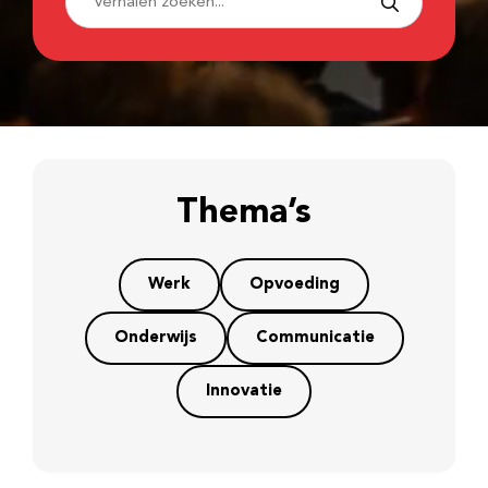
Thema’s
Werk
Opvoeding
Onderwijs
Communicatie
Innovatie