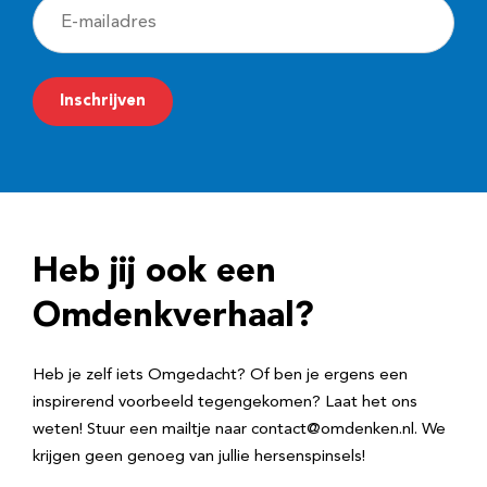
E
-
m
Inschrijven
a
i
l
a
d
Heb jij ook een
r
e
Omdenkverhaal?
s
Heb je zelf iets Omgedacht? Of ben je ergens een
inspirerend voorbeeld tegengekomen? Laat het ons
weten! Stuur een mailtje naar contact@omdenken.nl. We
krijgen geen genoeg van jullie hersenspinsels!