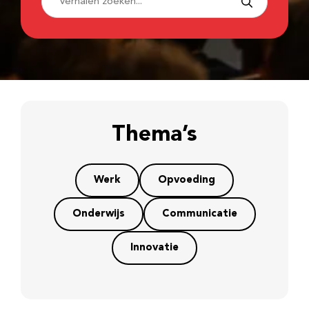
Thema’s
Werk
Opvoeding
Onderwijs
Communicatie
Innovatie