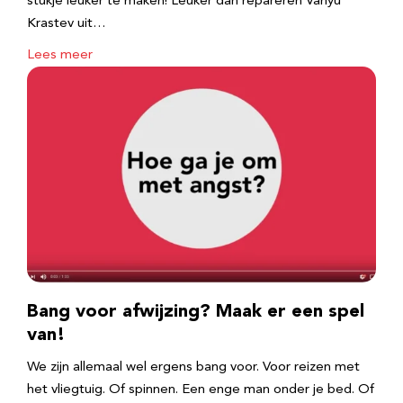
stukje leuker te maken! Leuker dan repareren Vanyu
Krastev uit…
Lees meer
Bang voor afwijzing? Maak er een spel
van!
We zijn allemaal wel ergens bang voor. Voor reizen met
het vliegtuig. Of spinnen. Een enge man onder je bed. Of