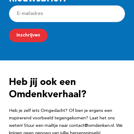
E
-
m
Inschrijven
a
i
l
a
d
Heb jij ook een
r
e
Omdenkverhaal?
s
Heb je zelf iets Omgedacht? Of ben je ergens een
inspirerend voorbeeld tegengekomen? Laat het ons
weten! Stuur een mailtje naar contact@omdenken.nl. We
krijgen geen genoeg van jullie hersenspinsels!