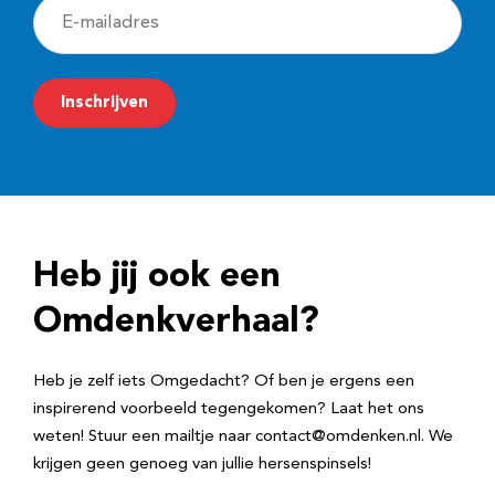
E
-
m
Inschrijven
a
i
l
a
d
Heb jij ook een
r
e
Omdenkverhaal?
s
Heb je zelf iets Omgedacht? Of ben je ergens een
inspirerend voorbeeld tegengekomen? Laat het ons
weten! Stuur een mailtje naar contact@omdenken.nl. We
krijgen geen genoeg van jullie hersenspinsels!