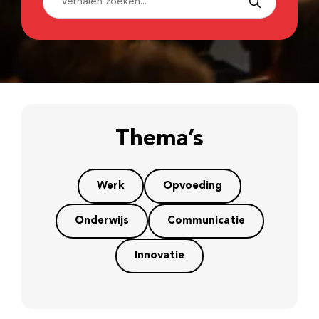
Thema’s
Werk
Opvoeding
Onderwijs
Communicatie
Innovatie