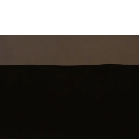
st
Theatershow
Training
Omdenkkrin