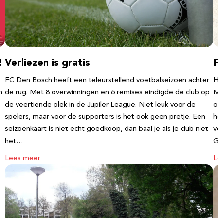
!
Verliezen is gratis
FC Den Bosch heeft een teleurstellend voetbalseizoen achter
H
m
de rug. Met 8 overwinningen en 6 remises eindigde de club op
M
de veertiende plek in de Jupiler League. Niet leuk voor de
o
spelers, maar voor de supporters is het ook geen pretje. Een
h
seizoenkaart is niet echt goedkoop, dan baal je als je club niet
v
het…
G
Lees meer
L