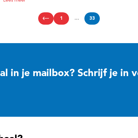
Lees meer
1
…
33
 in je mailbox? Schrijf je in 