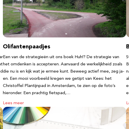
Olifantenpaadjes
ar
Een van de strategieën uit ons boek Huh!? De strategie van
S
at
het omdenken is accepteren. Aanvaard de werkelijkheid zoals
B
nd
die nu is en kijk wat je ermee kunt. Beweeg actief mee, zeg ja-
n
en. Een mooi voorbeeld kregen we getipt van Kees: het
a
Christoffel Plantijnpad in Amsterdam, te zien op de foto’s
e
hieronder. Een prachtig fietspad,…
Lees meer
L