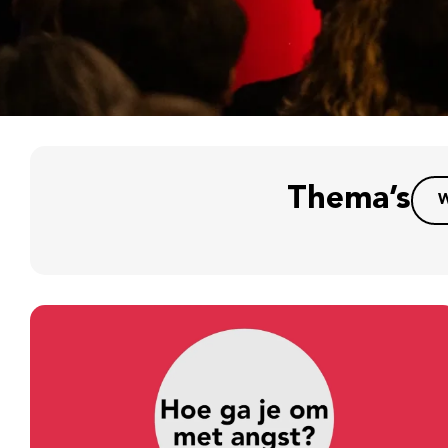
Thema’s
W