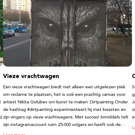
Vieze vrachtwagen
Een vieze vrachtwagen biedt niet alleen een uitgelezen plek
S
om reclame te plaatsen, het is ook een prachtig canvas voor
g
artiest Nikita Golubev om kunst te maken. Dirtpainting Onder
J
l
de hashtag #dirtpainting experimenteert hij met kwasten en
z
zijn vingers op vieze vrachtwagens. Met succes! Inmiddels telt
e
d
zijn instagramaccount ruim 25.000 volgers en heeft ook de…
L