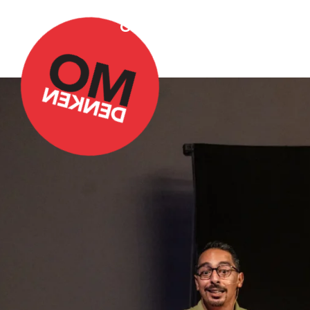
Over Omdenken
Podca