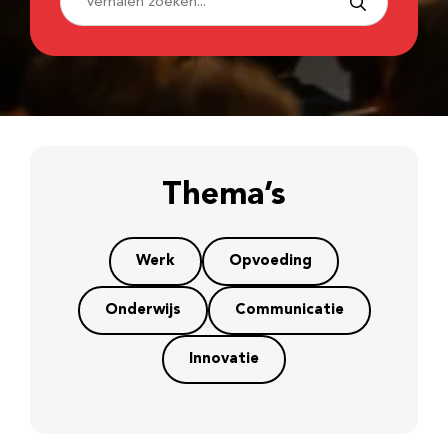
Thema’s
Werk
Opvoeding
Onderwijs
Communicatie
Innovatie