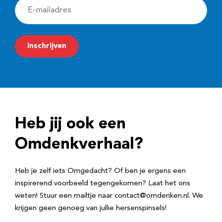
E
-
m
Inschrijven
a
i
l
a
d
Heb jij ook een
r
e
Omdenkverhaal?
s
Heb je zelf iets Omgedacht? Of ben je ergens een
inspirerend voorbeeld tegengekomen? Laat het ons
weten! Stuur een mailtje naar contact@omdenken.nl. We
krijgen geen genoeg van jullie hersenspinsels!