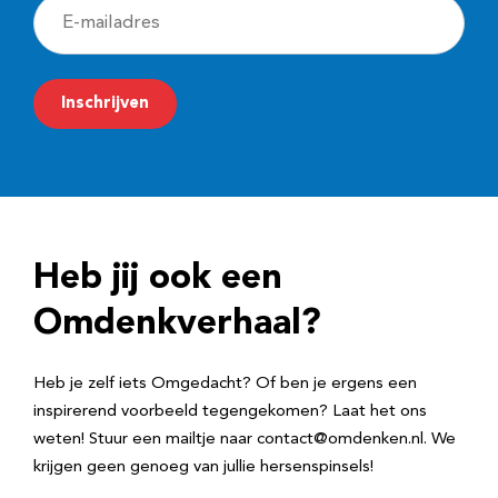
E
-
m
Inschrijven
a
i
l
a
d
Heb jij ook een
r
e
Omdenkverhaal?
s
Heb je zelf iets Omgedacht? Of ben je ergens een
inspirerend voorbeeld tegengekomen? Laat het ons
weten! Stuur een mailtje naar contact@omdenken.nl. We
krijgen geen genoeg van jullie hersenspinsels!