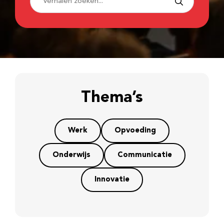
Thema’s
Werk
Opvoeding
Onderwijs
Communicatie
Innovatie