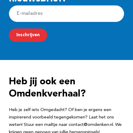
E
-
m
Inschrijven
a
i
l
a
d
Heb jij ook een
r
e
Omdenkverhaal?
s
Heb je zelf iets Omgedacht? Of ben je ergens een
inspirerend voorbeeld tegengekomen? Laat het ons
weten! Stuur een mailtje naar contact@omdenken.nl. We
krijgen geen genoeg van jullie hersenspinsels!