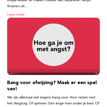
stukje leuker te maken! Leuker dan repareren Vanyu
Krastev uit…
Lees meer
Bang voor afwijzing? Maak er een spel
van!
We zijn allemaal wel ergens bang voor. Voor reizen met
het vliegtuig. Of spinnen. Een enge man onder je bed. Of