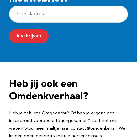
E
-
m
Inschrijven
a
i
l
a
d
Heb jij ook een
r
e
Omdenkverhaal?
s
Heb je zelf iets Omgedacht? Of ben je ergens een
inspirerend voorbeeld tegengekomen? Laat het ons
weten! Stuur een mailtje naar contact@omdenken.nl. We
krijgen geen genoeg van jullie hersenspinsels!