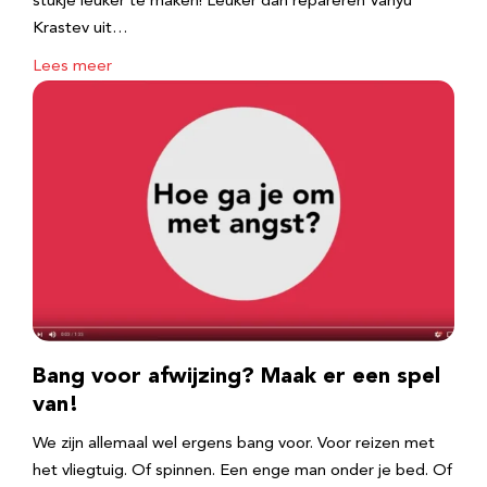
stukje leuker te maken! Leuker dan repareren Vanyu
Krastev uit…
Lees meer
Bang voor afwijzing? Maak er een spel
van!
We zijn allemaal wel ergens bang voor. Voor reizen met
het vliegtuig. Of spinnen. Een enge man onder je bed. Of