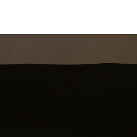
st
Theatershow
Training
Omdenkkrin