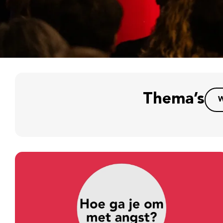
Thema’s
W