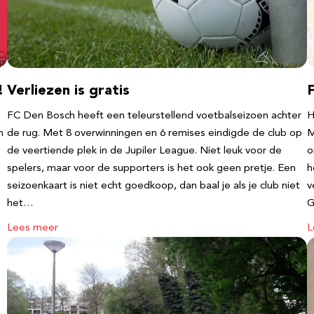
!
Verliezen is gratis
FC Den Bosch heeft een teleurstellend voetbalseizoen achter
H
m
de rug. Met 8 overwinningen en 6 remises eindigde de club op
M
de veertiende plek in de Jupiler League. Niet leuk voor de
o
spelers, maar voor de supporters is het ook geen pretje. Een
h
seizoenkaart is niet echt goedkoop, dan baal je als je club niet
v
het…
G
Lees meer
L