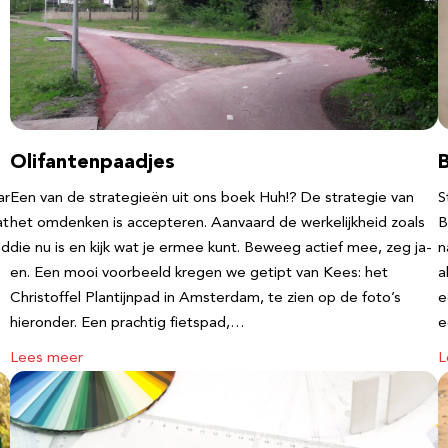
Olifantenpaadjes
ar
Een van de strategieën uit ons boek Huh!? De strategie van
S
at
het omdenken is accepteren. Aanvaard de werkelijkheid zoals
B
nd
die nu is en kijk wat je ermee kunt. Beweeg actief mee, zeg ja-
n
en. Een mooi voorbeeld kregen we getipt van Kees: het
a
Christoffel Plantijnpad in Amsterdam, te zien op de foto’s
e
hieronder. Een prachtig fietspad,…
Lees meer
L