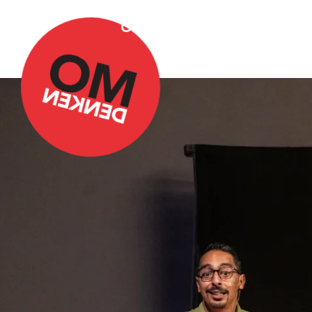
Over Omdenken
Podca