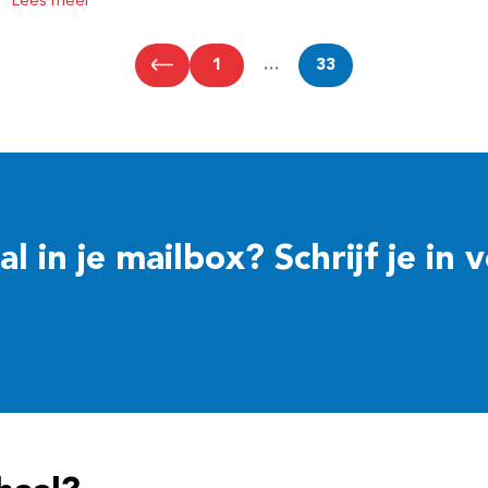
Lees meer
1
…
33
 in je mailbox? Schrijf je in 