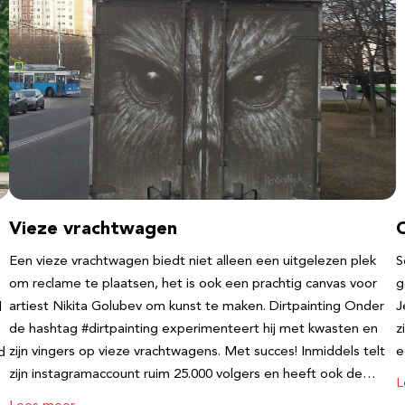
Vieze vrachtwagen
Een vieze vrachtwagen biedt niet alleen een uitgelezen plek
S
om reclame te plaatsen, het is ook een prachtig canvas voor
g
artiest Nikita Golubev om kunst te maken. Dirtpainting Onder
J
l
de hashtag #dirtpainting experimenteert hij met kwasten en
z
zijn vingers op vieze vrachtwagens. Met succes! Inmiddels telt
e
d
zijn instagramaccount ruim 25.000 volgers en heeft ook de…
L