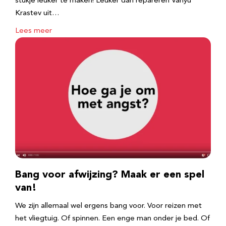
stukje leuker te maken! Leuker dan repareren Vanyu
Krastev uit…
Lees meer
Bang voor afwijzing? Maak er een spel
van!
We zijn allemaal wel ergens bang voor. Voor reizen met
het vliegtuig. Of spinnen. Een enge man onder je bed. Of