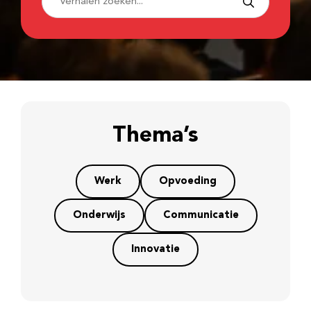
Thema’s
Werk
Opvoeding
Onderwijs
Communicatie
Innovatie