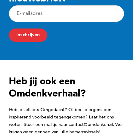
E
-
m
Inschrijven
a
i
l
a
d
Heb jij ook een
r
e
Omdenkverhaal?
s
Heb je zelf iets Omgedacht? Of ben je ergens een
inspirerend voorbeeld tegengekomen? Laat het ons
weten! Stuur een mailtje naar contact@omdenken.nl. We
krijgen geen genoeg van jullie hersenspinsels!