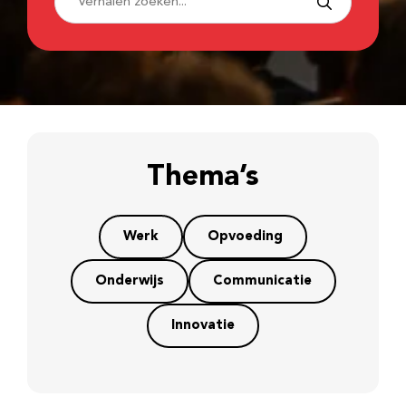
Thema’s
Werk
Opvoeding
Onderwijs
Communicatie
Innovatie