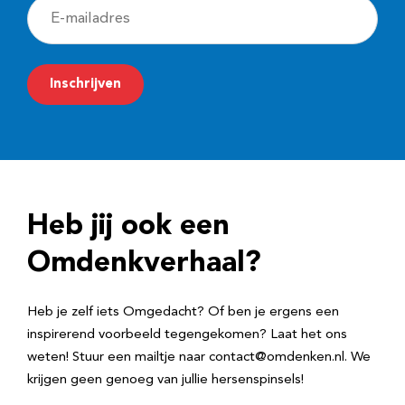
E
-
m
Inschrijven
a
i
l
a
d
Heb jij ook een
r
e
Omdenkverhaal?
s
Heb je zelf iets Omgedacht? Of ben je ergens een
inspirerend voorbeeld tegengekomen? Laat het ons
weten! Stuur een mailtje naar contact@omdenken.nl. We
krijgen geen genoeg van jullie hersenspinsels!