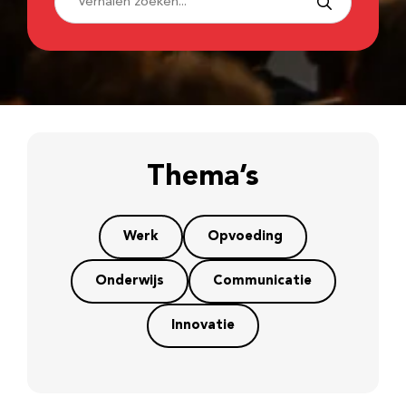
Thema’s
Werk
Opvoeding
Onderwijs
Communicatie
Innovatie