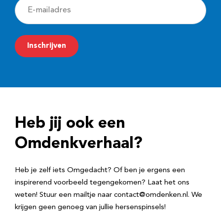
E
-
m
Inschrijven
a
i
l
a
d
Heb jij ook een
r
e
Omdenkverhaal?
s
Heb je zelf iets Omgedacht? Of ben je ergens een
inspirerend voorbeeld tegengekomen? Laat het ons
weten! Stuur een mailtje naar contact@omdenken.nl. We
krijgen geen genoeg van jullie hersenspinsels!