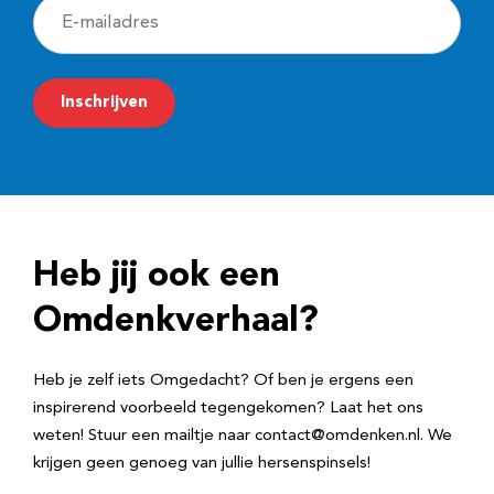
E
-
m
Inschrijven
a
i
l
a
d
Heb jij ook een
r
e
Omdenkverhaal?
s
Heb je zelf iets Omgedacht? Of ben je ergens een
inspirerend voorbeeld tegengekomen? Laat het ons
weten! Stuur een mailtje naar contact@omdenken.nl. We
krijgen geen genoeg van jullie hersenspinsels!