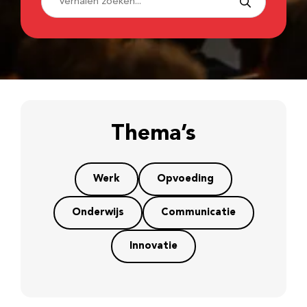
Thema’s
Werk
Opvoeding
Onderwijs
Communicatie
Innovatie