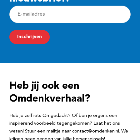
E
-
m
Inschrijven
a
i
l
a
d
Heb jij ook een
r
e
Omdenkverhaal?
s
Heb je zelf iets Omgedacht? Of ben je ergens een
inspirerend voorbeeld tegengekomen? Laat het ons
weten! Stuur een mailtje naar contact@omdenken.nl. We
krijgen geen genoeg van jullie hersenspinsels!