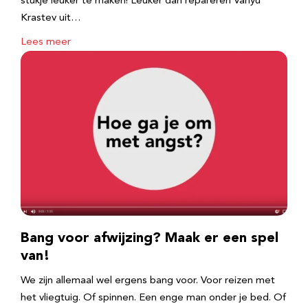
stukje leuker te maken! Leuker dan repareren Vanyu
Krastev uit…
Lees meer
Bang voor afwijzing? Maak er een spel
van!
We zijn allemaal wel ergens bang voor. Voor reizen met
het vliegtuig. Of spinnen. Een enge man onder je bed. Of