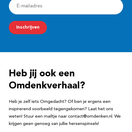
E
-
m
Inschrijven
a
i
l
a
d
Heb jij ook een
r
e
Omdenkverhaal?
s
Heb je zelf iets Omgedacht? Of ben je ergens een
inspirerend voorbeeld tegengekomen? Laat het ons
weten! Stuur een mailtje naar contact@omdenken.nl. We
krijgen geen genoeg van jullie hersenspinsels!