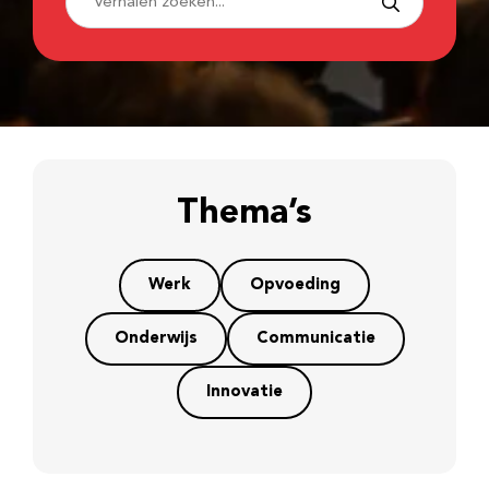
Thema’s
Werk
Opvoeding
Onderwijs
Communicatie
Innovatie