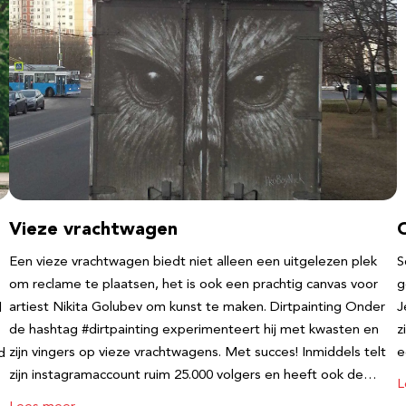
Vieze vrachtwagen
Een vieze vrachtwagen biedt niet alleen een uitgelezen plek
S
om reclame te plaatsen, het is ook een prachtig canvas voor
g
artiest Nikita Golubev om kunst te maken. Dirtpainting Onder
J
l
de hashtag #dirtpainting experimenteert hij met kwasten en
z
zijn vingers op vieze vrachtwagens. Met succes! Inmiddels telt
e
d
zijn instagramaccount ruim 25.000 volgers en heeft ook de…
L