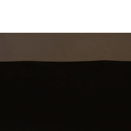
st
Theatershow
Training
Omdenkkrin