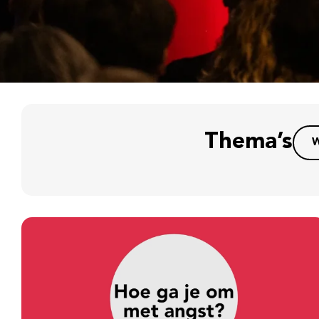
Thema’s
W