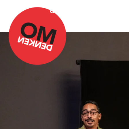
Over Omdenken
Podca