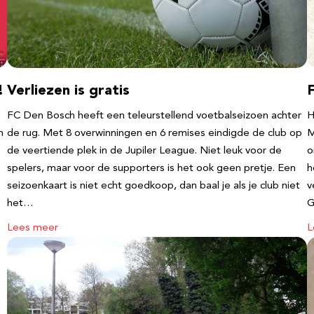
!
Verliezen is gratis
FC Den Bosch heeft een teleurstellend voetbalseizoen achter
H
m
de rug. Met 8 overwinningen en 6 remises eindigde de club op
M
de veertiende plek in de Jupiler League. Niet leuk voor de
o
spelers, maar voor de supporters is het ook geen pretje. Een
h
seizoenkaart is niet echt goedkoop, dan baal je als je club niet
v
het…
G
Lees meer
L