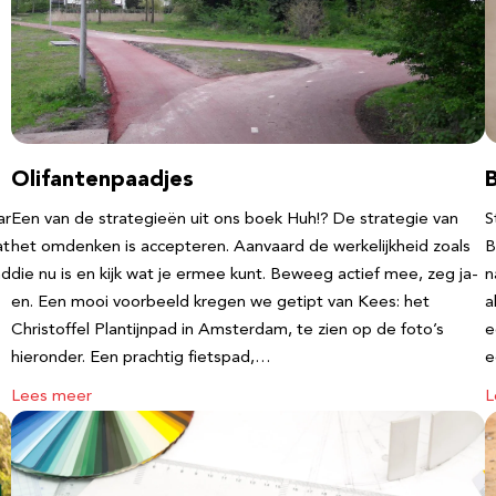
Olifantenpaadjes
ar
Een van de strategieën uit ons boek Huh!? De strategie van
S
at
het omdenken is accepteren. Aanvaard de werkelijkheid zoals
B
nd
die nu is en kijk wat je ermee kunt. Beweeg actief mee, zeg ja-
n
en. Een mooi voorbeeld kregen we getipt van Kees: het
a
Christoffel Plantijnpad in Amsterdam, te zien op de foto’s
e
hieronder. Een prachtig fietspad,…
Lees meer
L