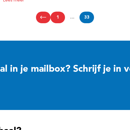
Lees meer
1
…
33
 in je mailbox? Schrijf je in 