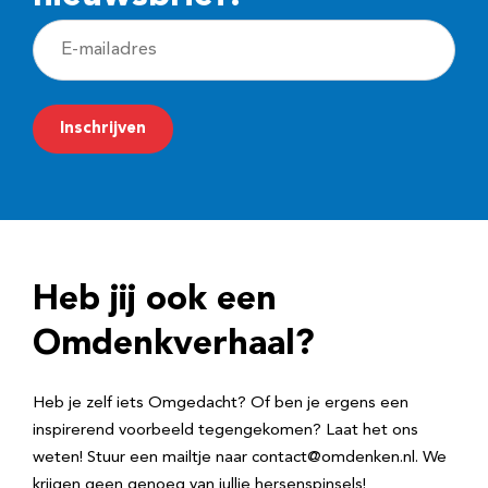
E
-
m
Inschrijven
a
i
l
a
d
Heb jij ook een
r
e
Omdenkverhaal?
s
Heb je zelf iets Omgedacht? Of ben je ergens een
inspirerend voorbeeld tegengekomen? Laat het ons
weten! Stuur een mailtje naar contact@omdenken.nl. We
krijgen geen genoeg van jullie hersenspinsels!