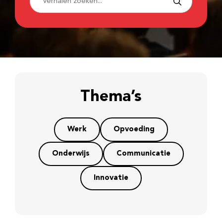
Thema’s
Werk
Opvoeding
Onderwijs
Communicatie
Innovatie