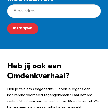
E
-
m
Inschrijven
a
i
l
a
d
Heb jij ook een
r
e
Omdenkverhaal?
s
Heb je zelf iets Omgedacht? Of ben je ergens een
inspirerend voorbeeld tegengekomen? Laat het ons
weten! Stuur een mailtje naar contact@omdenken.nl. We
krijgen geen genoeg van jullie hersenspinsels!