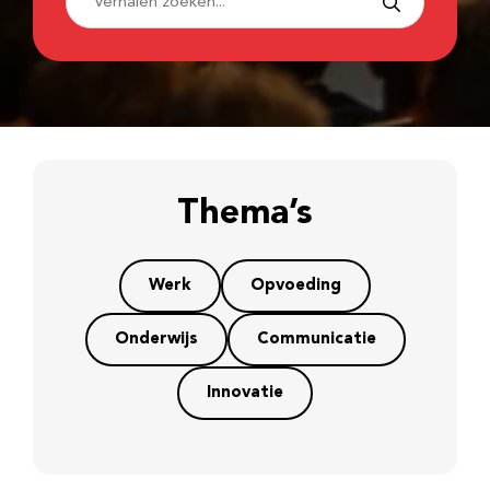
Thema’s
Werk
Opvoeding
Onderwijs
Communicatie
Innovatie