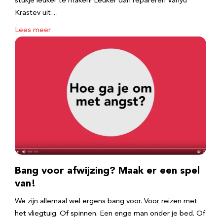
stukje leuker te maken! Leuker dan repareren Vanyu
Krastev uit…
Lees meer
Bang voor afwijzing? Maak er een spel
van!
We zijn allemaal wel ergens bang voor. Voor reizen met
het vliegtuig. Of spinnen. Een enge man onder je bed. Of