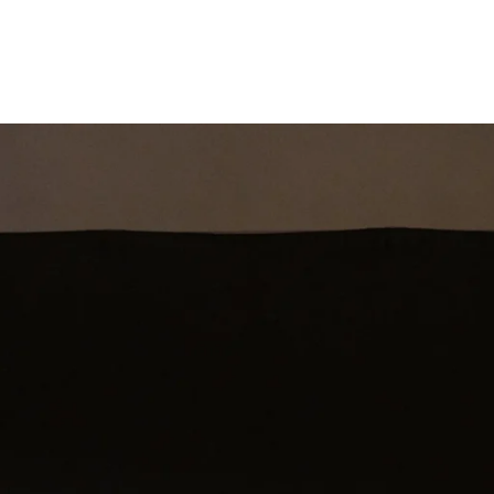
st
Theatershow
Training
Omdenkkrin