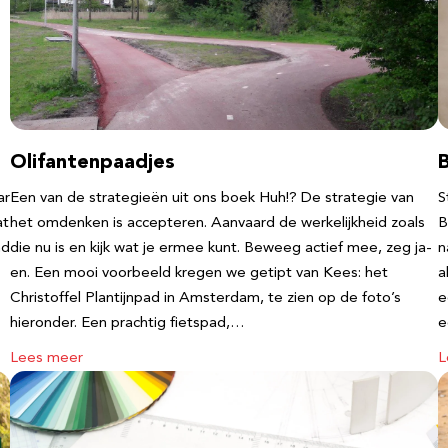
Olifantenpaadjes
ar
Een van de strategieën uit ons boek Huh!? De strategie van
S
at
het omdenken is accepteren. Aanvaard de werkelijkheid zoals
B
nd
die nu is en kijk wat je ermee kunt. Beweeg actief mee, zeg ja-
n
en. Een mooi voorbeeld kregen we getipt van Kees: het
a
Christoffel Plantijnpad in Amsterdam, te zien op de foto’s
e
hieronder. Een prachtig fietspad,…
Lees meer
L