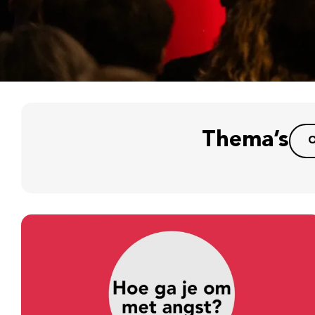
Thema’s
O