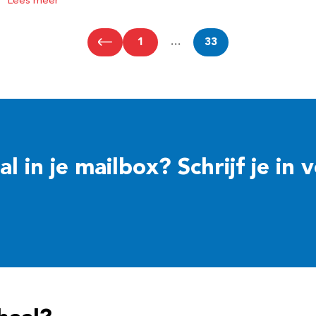
Lees meer
1
…
33
 in je mailbox? Schrijf je in 