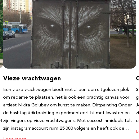
Vieze vrachtwagen
Een vieze vrachtwagen biedt niet alleen een uitgelezen plek
S
om reclame te plaatsen, het is ook een prachtig canvas voor
g
artiest Nikita Golubev om kunst te maken. Dirtpainting Onder
J
l
de hashtag #dirtpainting experimenteert hij met kwasten en
z
zijn vingers op vieze vrachtwagens. Met succes! Inmiddels telt
e
d
zijn instagramaccount ruim 25.000 volgers en heeft ook de…
L