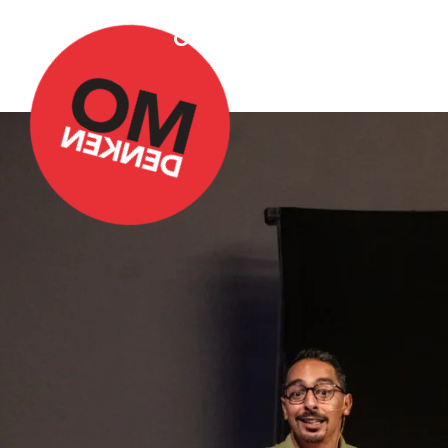
Over Omdenken
Podca