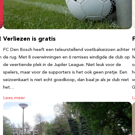
!
Verliezen is gratis
FC Den Bosch heeft een teleurstellend voetbalseizoen achter
H
m
de rug. Met 8 overwinningen en 6 remises eindigde de club op
M
de veertiende plek in de Jupiler League. Niet leuk voor de
o
spelers, maar voor de supporters is het ook geen pretje. Een
h
seizoenkaart is niet echt goedkoop, dan baal je als je club niet
v
het…
G
Lees meer
L