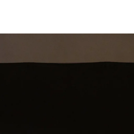
st
Theatershow
Training
Omdenkkrin