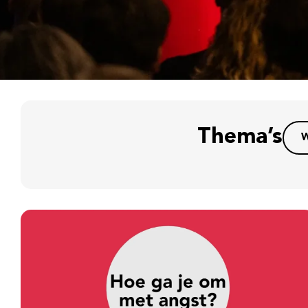
Thema’s
W