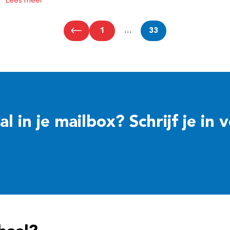
Lees meer
1
…
33
 in je mailbox? Schrijf je in 