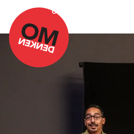
Over Omdenken
Podca