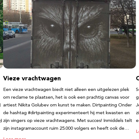
Vieze vrachtwagen
Een vieze vrachtwagen biedt niet alleen een uitgelezen plek
S
om reclame te plaatsen, het is ook een prachtig canvas voor
g
artiest Nikita Golubev om kunst te maken. Dirtpainting Onder
J
l
de hashtag #dirtpainting experimenteert hij met kwasten en
z
zijn vingers op vieze vrachtwagens. Met succes! Inmiddels telt
e
d
zijn instagramaccount ruim 25.000 volgers en heeft ook de…
L