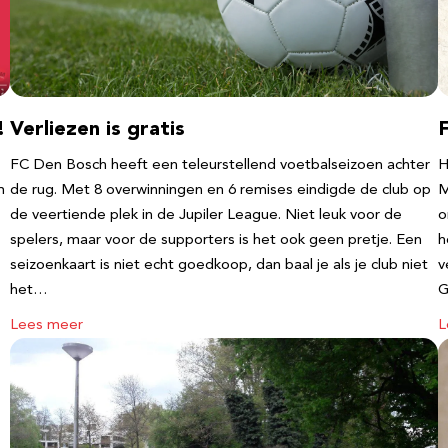
!
Verliezen is gratis
FC Den Bosch heeft een teleurstellend voetbalseizoen achter
H
m
de rug. Met 8 overwinningen en 6 remises eindigde de club op
M
de veertiende plek in de Jupiler League. Niet leuk voor de
o
spelers, maar voor de supporters is het ook geen pretje. Een
h
seizoenkaart is niet echt goedkoop, dan baal je als je club niet
v
het…
G
Lees meer
L