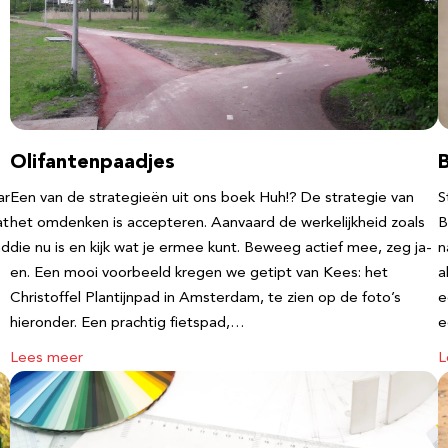
Olifantenpaadjes
ar
Een van de strategieën uit ons boek Huh!? De strategie van
S
at
het omdenken is accepteren. Aanvaard de werkelijkheid zoals
B
nd
die nu is en kijk wat je ermee kunt. Beweeg actief mee, zeg ja-
n
en. Een mooi voorbeeld kregen we getipt van Kees: het
a
Christoffel Plantijnpad in Amsterdam, te zien op de foto’s
e
hieronder. Een prachtig fietspad,…
Lees meer
L