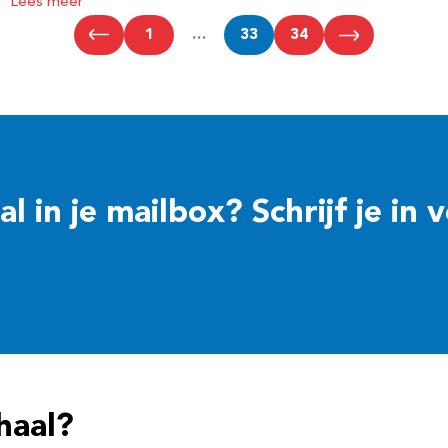
Lees meer
1
…
33
34
 in je mailbox? Schrijf je in 
haal?