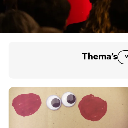
Thema’s
W