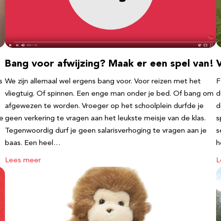
Bang voor afwijzing? Maak er een spel van!
V
s
We zijn allemaal wel ergens bang voor. Voor reizen met het
F
vliegtuig. Of spinnen. Een enge man onder je bed. Of bang om
d
afgewezen te worden. Vroeger op het schoolplein durfde je
d
te
geen verkering te vragen aan het leukste meisje van de klas.
s
Tegenwoordig durf je geen salarisverhoging te vragen aan je
s
baas. Een heel…
h
Lees meer
L