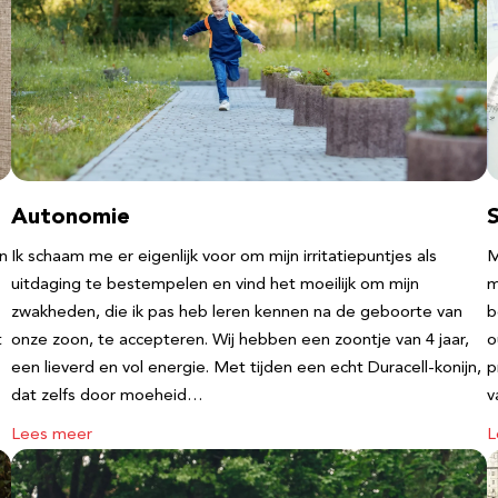
Autonomie
an
Ik schaam me er eigenlijk voor om mijn irritatiepuntjes als
M
uitdaging te bestempelen en vind het moeilijk om mijn
m
zwakheden, die ik pas heb leren kennen na de geboorte van
b
t
onze zoon, te accepteren. Wij hebben een zoontje van 4 jaar,
o
een lieverd en vol energie. Met tijden een echt Duracell-konijn,
p
dat zelfs door moeheid…
v
Lees meer
L