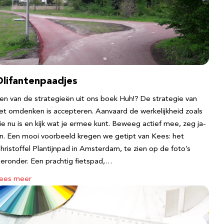
Olifantenpaadjes
en van de strategieën uit ons boek Huh!? De strategie van
et omdenken is accepteren. Aanvaard de werkelijkheid zoals
ie nu is en kijk wat je ermee kunt. Beweeg actief mee, zeg ja-
n. Een mooi voorbeeld kregen we getipt van Kees: het
hristoffel Plantijnpad in Amsterdam, te zien op de foto’s
ieronder. Een prachtig fietspad,…
ees meer