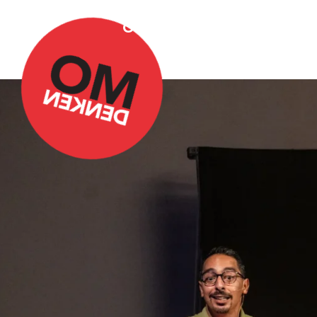
Over Omdenken
Podca