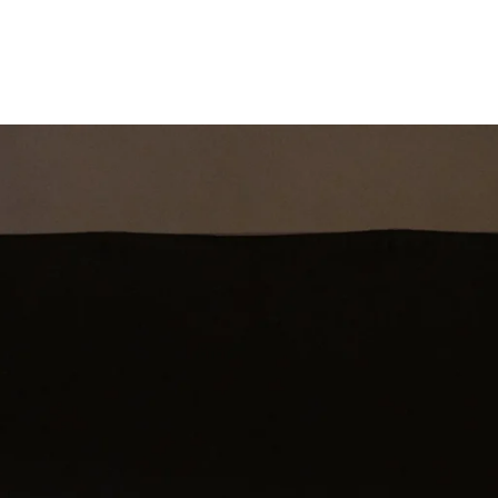
st
Theatershow
Training
Omdenkkrin