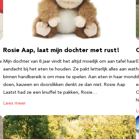
Rosie Aap, laat mijn dochter met rust!
e.
Mijn dochter van 8 jaar vindt het altijd moeilijk om aan tafel haar
E
aandacht bij het eten te houden. Ze pakt letterlijk alles aan wat
h
binnen handbereik is om mee te spelen. Aan eten in haar mond
d
doen, kauwen en doorslikken denkt ze dan niet. Rosie Aap
e
Laatst had ze een knuffel te pakken, Rosie…
C
h
Lees meer
L