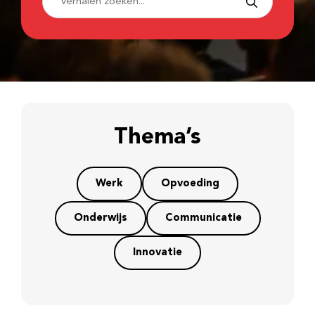
Thema’s
Werk
Opvoeding
Onderwijs
Communicatie
Innovatie