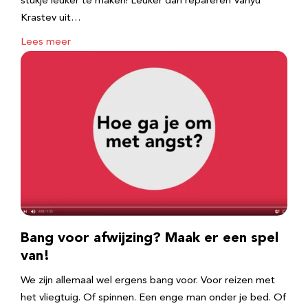
stukje leuker te maken! Leuker dan repareren Vanyu
Krastev uit…
Lees meer
Bang voor afwijzing? Maak er een spel
van!
We zijn allemaal wel ergens bang voor. Voor reizen met
het vliegtuig. Of spinnen. Een enge man onder je bed. Of