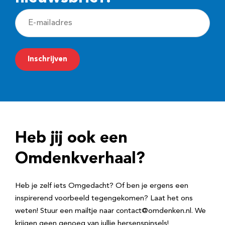
E
-
m
Inschrijven
a
i
l
a
d
Heb jij ook een
r
e
Omdenkverhaal?
s
Heb je zelf iets Omgedacht? Of ben je ergens een
inspirerend voorbeeld tegengekomen? Laat het ons
weten! Stuur een mailtje naar contact@omdenken.nl. We
krijgen geen genoeg van jullie hersenspinsels!