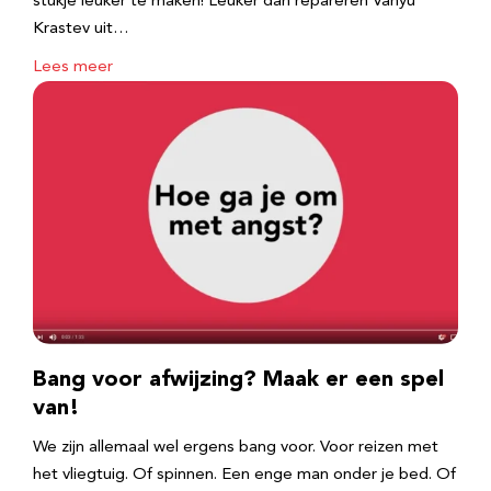
stukje leuker te maken! Leuker dan repareren Vanyu
Krastev uit…
Lees meer
Bang voor afwijzing? Maak er een spel
van!
We zijn allemaal wel ergens bang voor. Voor reizen met
het vliegtuig. Of spinnen. Een enge man onder je bed. Of