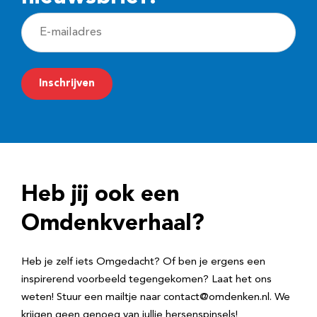
E
-
m
Inschrijven
a
i
l
a
d
Heb jij ook een
r
e
Omdenkverhaal?
s
Heb je zelf iets Omgedacht? Of ben je ergens een
inspirerend voorbeeld tegengekomen? Laat het ons
weten! Stuur een mailtje naar contact@omdenken.nl. We
krijgen geen genoeg van jullie hersenspinsels!