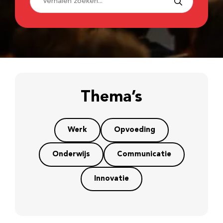
Thema’s
Werk
Opvoeding
Onderwijs
Communicatie
Innovatie