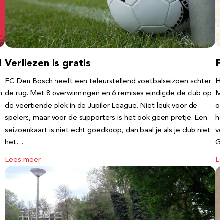
!
Verliezen is gratis
FC Den Bosch heeft een teleurstellend voetbalseizoen achter
H
m
de rug. Met 8 overwinningen en 6 remises eindigde de club op
M
de veertiende plek in de Jupiler League. Niet leuk voor de
o
spelers, maar voor de supporters is het ook geen pretje. Een
h
seizoenkaart is niet echt goedkoop, dan baal je als je club niet
v
het…
G
Lees meer
L