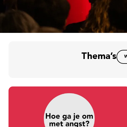
Thema’s
W