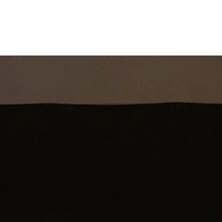
st
Theatershow
Training
Omdenkkrin