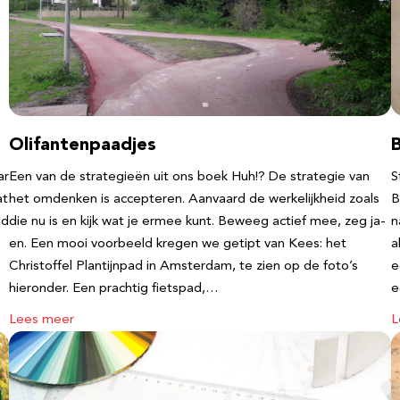
Olifantenpaadjes
ar
Een van de strategieën uit ons boek Huh!? De strategie van
S
at
het omdenken is accepteren. Aanvaard de werkelijkheid zoals
B
nd
die nu is en kijk wat je ermee kunt. Beweeg actief mee, zeg ja-
n
en. Een mooi voorbeeld kregen we getipt van Kees: het
a
Christoffel Plantijnpad in Amsterdam, te zien op de foto’s
e
hieronder. Een prachtig fietspad,…
Lees meer
L