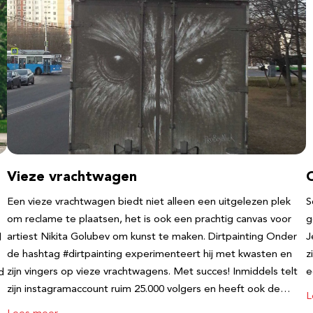
Vieze vrachtwagen
Een vieze vrachtwagen biedt niet alleen een uitgelezen plek
S
om reclame te plaatsen, het is ook een prachtig canvas voor
g
artiest Nikita Golubev om kunst te maken. Dirtpainting Onder
J
l
de hashtag #dirtpainting experimenteert hij met kwasten en
z
zijn vingers op vieze vrachtwagens. Met succes! Inmiddels telt
e
d
zijn instagramaccount ruim 25.000 volgers en heeft ook de…
L