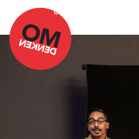
Over Omdenken
Podca