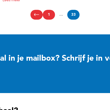
Lees meer
1
…
33
 in je mailbox? Schrijf je in 