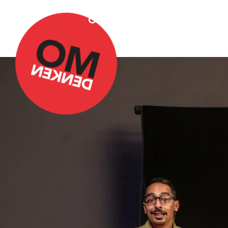
Over Omdenken
Podca