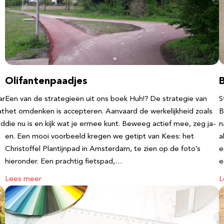
Olifantenpaadjes
ar
Een van de strategieën uit ons boek Huh!? De strategie van
S
at
het omdenken is accepteren. Aanvaard de werkelijkheid zoals
B
nd
die nu is en kijk wat je ermee kunt. Beweeg actief mee, zeg ja-
n
en. Een mooi voorbeeld kregen we getipt van Kees: het
a
Christoffel Plantijnpad in Amsterdam, te zien op de foto’s
e
hieronder. Een prachtig fietspad,…
Lees meer
L