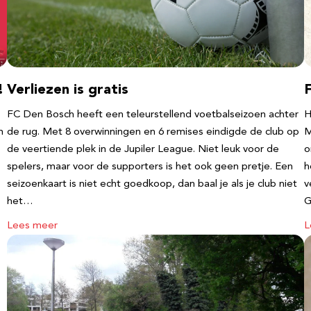
!
Verliezen is gratis
FC Den Bosch heeft een teleurstellend voetbalseizoen achter
H
m
de rug. Met 8 overwinningen en 6 remises eindigde de club op
M
de veertiende plek in de Jupiler League. Niet leuk voor de
o
spelers, maar voor de supporters is het ook geen pretje. Een
h
seizoenkaart is niet echt goedkoop, dan baal je als je club niet
v
het…
G
Lees meer
L