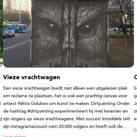
Vieze vrachtwagen
Een vieze vrachtwagen biedt niet alleen een uitgelezen plek
S
om reclame te plaatsen, het is ook een prachtig canvas voor
g
artiest Nikita Golubev om kunst te maken. Dirtpainting Onder
J
l
de hashtag #dirtpainting experimenteert hij met kwasten en
z
zijn vingers op vieze vrachtwagens. Met succes! Inmiddels telt
e
d
zijn instagramaccount ruim 25.000 volgers en heeft ook de…
L