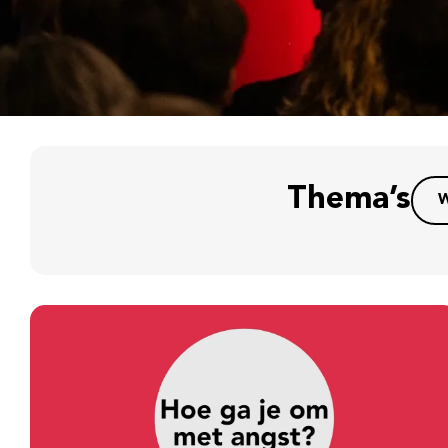
Thema’s
W