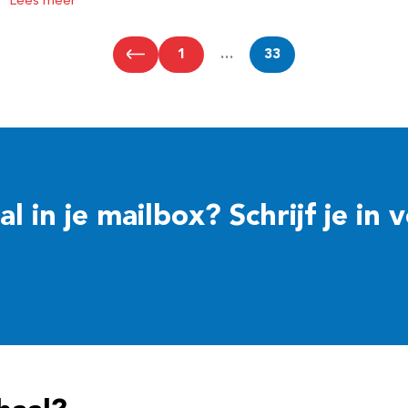
Lees meer
1
…
33
 in je mailbox? Schrijf je in 