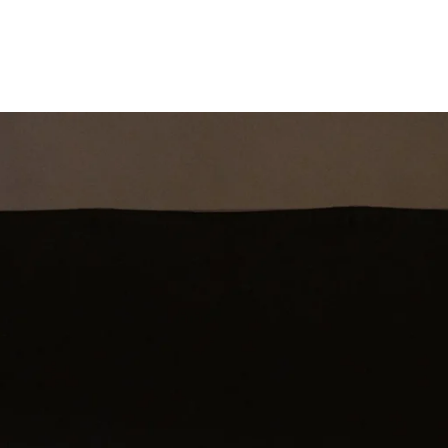
st
Theatershow
Training
Omdenkkrin