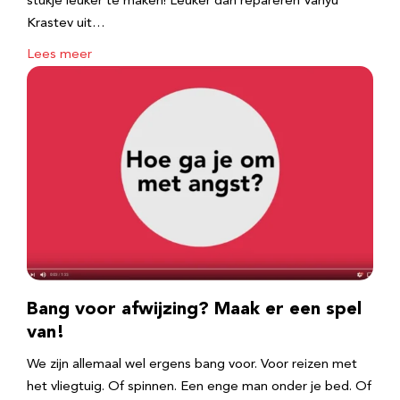
stukje leuker te maken! Leuker dan repareren Vanyu
Krastev uit…
Lees meer
Bang voor afwijzing? Maak er een spel
van!
We zijn allemaal wel ergens bang voor. Voor reizen met
het vliegtuig. Of spinnen. Een enge man onder je bed. Of