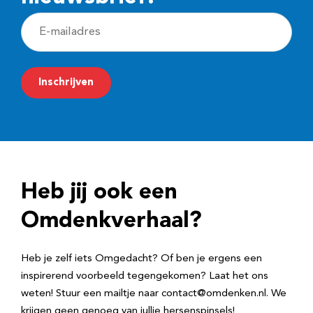
E
-
m
Inschrijven
a
i
l
a
d
Heb jij ook een
r
e
Omdenkverhaal?
s
Heb je zelf iets Omgedacht? Of ben je ergens een
inspirerend voorbeeld tegengekomen? Laat het ons
weten! Stuur een mailtje naar contact@omdenken.nl. We
krijgen geen genoeg van jullie hersenspinsels!