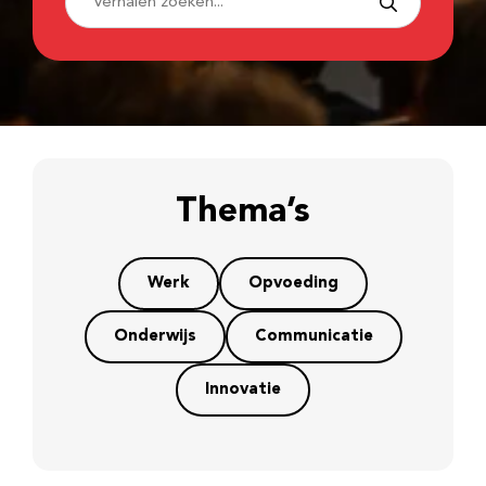
Thema’s
Werk
Opvoeding
Onderwijs
Communicatie
Innovatie