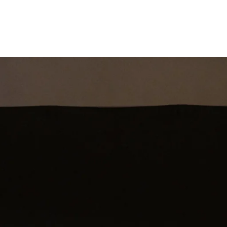
st
Theatershow
Training
Omdenkkrin