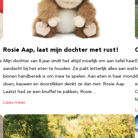
Rosie Aap, laat mijn dochter met rust!
e.
Mijn dochter van 8 jaar vindt het altijd moeilijk om aan tafel haar
E
aandacht bij het eten te houden. Ze pakt letterlijk alles aan wat
h
binnen handbereik is om mee te spelen. Aan eten in haar mond
d
doen, kauwen en doorslikken denkt ze dan niet. Rosie Aap
e
Laatst had ze een knuffel te pakken, Rosie…
C
h
Lees meer
L