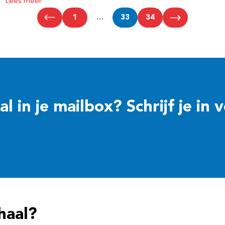
Lees meer
1
…
33
34
 in je mailbox? Schrijf je in 
haal?