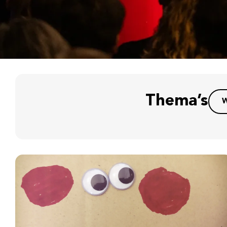
Thema’s
W