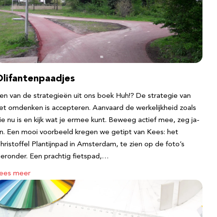
Olifantenpaadjes
en van de strategieën uit ons boek Huh!? De strategie van
et omdenken is accepteren. Aanvaard de werkelijkheid zoals
ie nu is en kijk wat je ermee kunt. Beweeg actief mee, zeg ja-
n. Een mooi voorbeeld kregen we getipt van Kees: het
hristoffel Plantijnpad in Amsterdam, te zien op de foto’s
ieronder. Een prachtig fietspad,…
ees meer