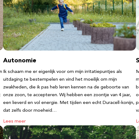
Autonomie
an
Ik schaam me er eigenlijk voor om mijn irritatiepuntjes als
M
uitdaging te bestempelen en vind het moeilijk om mijn
m
zwakheden, die ik pas heb leren kennen na de geboorte van
b
t
onze zoon, te accepteren. Wij hebben een zoontje van 4 jaar,
o
een lieverd en vol energie. Met tijden een echt Duracell-konijn,
p
dat zelfs door moeheid…
v
Lees meer
L