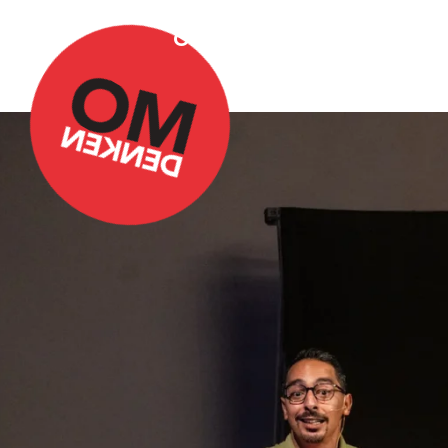
Over Omdenken
Podca