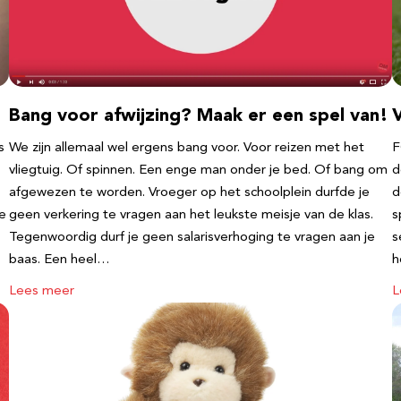
Bang voor afwijzing? Maak er een spel van!
V
s
We zijn allemaal wel ergens bang voor. Voor reizen met het
F
vliegtuig. Of spinnen. Een enge man onder je bed. Of bang om
d
afgewezen te worden. Vroeger op het schoolplein durfde je
d
te
geen verkering te vragen aan het leukste meisje van de klas.
s
Tegenwoordig durf je geen salarisverhoging te vragen aan je
s
baas. Een heel…
h
Lees meer
L