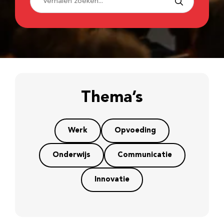
Thema’s
Werk
Opvoeding
Onderwijs
Communicatie
Innovatie