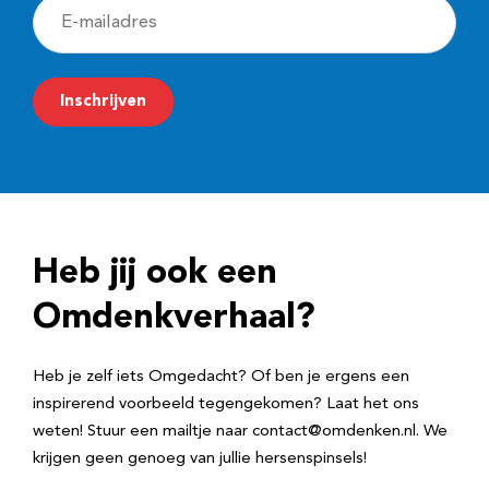
E
-
m
Inschrijven
a
i
l
a
d
Heb jij ook een
r
e
Omdenkverhaal?
s
Heb je zelf iets Omgedacht? Of ben je ergens een
inspirerend voorbeeld tegengekomen? Laat het ons
weten! Stuur een mailtje naar contact@omdenken.nl. We
krijgen geen genoeg van jullie hersenspinsels!