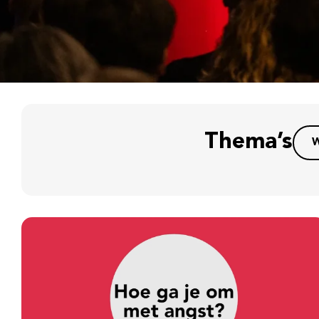
Thema’s
W