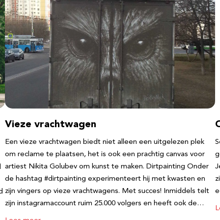
Vieze vrachtwagen
Een vieze vrachtwagen biedt niet alleen een uitgelezen plek
S
om reclame te plaatsen, het is ook een prachtig canvas voor
g
artiest Nikita Golubev om kunst te maken. Dirtpainting Onder
J
l
de hashtag #dirtpainting experimenteert hij met kwasten en
z
zijn vingers op vieze vrachtwagens. Met succes! Inmiddels telt
e
d
zijn instagramaccount ruim 25.000 volgers en heeft ook de…
L