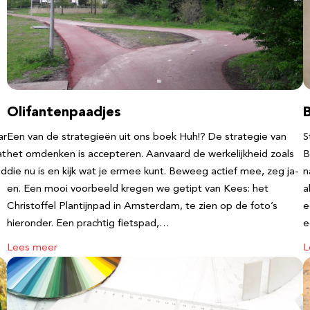
Olifantenpaadjes
ar
Een van de strategieën uit ons boek Huh!? De strategie van
S
at
het omdenken is accepteren. Aanvaard de werkelijkheid zoals
B
nd
die nu is en kijk wat je ermee kunt. Beweeg actief mee, zeg ja-
n
en. Een mooi voorbeeld kregen we getipt van Kees: het
a
Christoffel Plantijnpad in Amsterdam, te zien op de foto’s
e
hieronder. Een prachtig fietspad,…
Lees meer
L