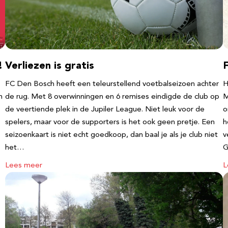
!
Verliezen is gratis
FC Den Bosch heeft een teleurstellend voetbalseizoen achter
H
m
de rug. Met 8 overwinningen en 6 remises eindigde de club op
M
de veertiende plek in de Jupiler League. Niet leuk voor de
o
spelers, maar voor de supporters is het ook geen pretje. Een
h
seizoenkaart is niet echt goedkoop, dan baal je als je club niet
v
het…
G
Lees meer
L