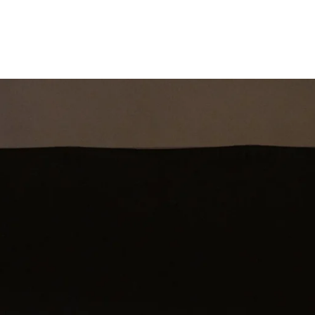
st
Theatershow
Training
Omdenkkrin