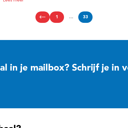
Lees meer
1
…
33
 in je mailbox? Schrijf je in 