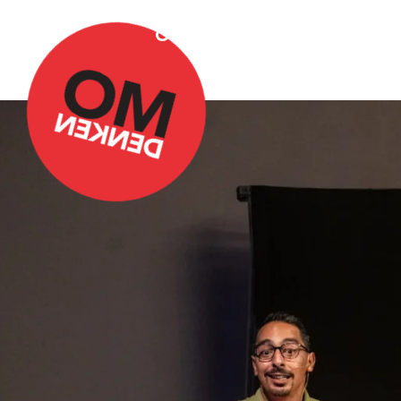
Over Omdenken
Podca