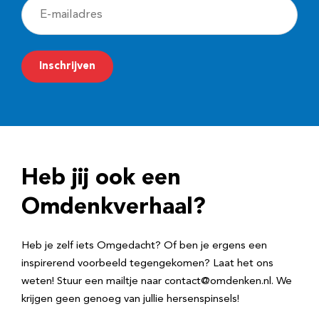
E
-
m
Inschrijven
a
i
l
a
d
Heb jij ook een
r
e
Omdenkverhaal?
s
Heb je zelf iets Omgedacht? Of ben je ergens een
inspirerend voorbeeld tegengekomen? Laat het ons
weten! Stuur een mailtje naar contact@omdenken.nl. We
krijgen geen genoeg van jullie hersenspinsels!