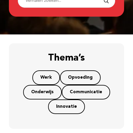
Thema’s
Werk
Opvoeding
Onderwijs
Communicatie
Innovatie