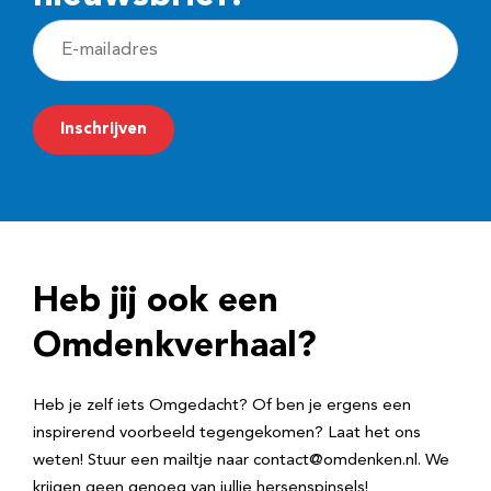
E
-
m
Inschrijven
a
i
l
a
d
Heb jij ook een
r
e
Omdenkverhaal?
s
Heb je zelf iets Omgedacht? Of ben je ergens een
inspirerend voorbeeld tegengekomen? Laat het ons
weten! Stuur een mailtje naar contact@omdenken.nl. We
krijgen geen genoeg van jullie hersenspinsels!