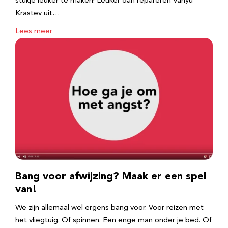
stukje leuker te maken! Leuker dan repareren Vanyu
Krastev uit…
Lees meer
Bang voor afwijzing? Maak er een spel
van!
We zijn allemaal wel ergens bang voor. Voor reizen met
het vliegtuig. Of spinnen. Een enge man onder je bed. Of