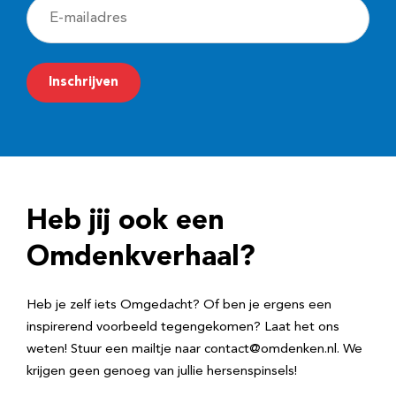
E
-
m
Inschrijven
a
i
l
a
d
Heb jij ook een
r
e
Omdenkverhaal?
s
Heb je zelf iets Omgedacht? Of ben je ergens een
inspirerend voorbeeld tegengekomen? Laat het ons
weten! Stuur een mailtje naar contact@omdenken.nl. We
krijgen geen genoeg van jullie hersenspinsels!