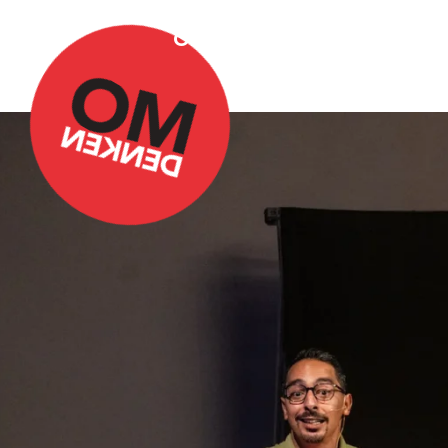
Over Omdenken
Podca