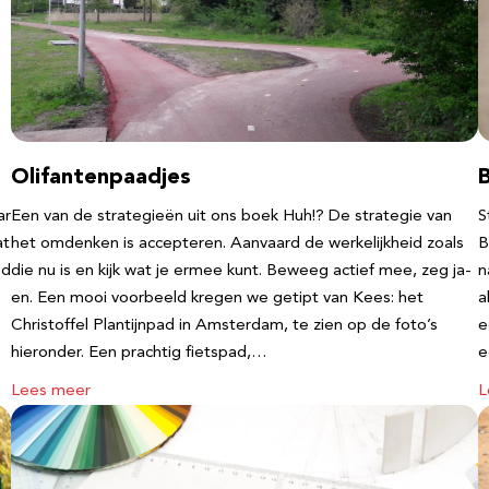
Olifantenpaadjes
ar
Een van de strategieën uit ons boek Huh!? De strategie van
S
at
het omdenken is accepteren. Aanvaard de werkelijkheid zoals
B
nd
die nu is en kijk wat je ermee kunt. Beweeg actief mee, zeg ja-
n
en. Een mooi voorbeeld kregen we getipt van Kees: het
a
Christoffel Plantijnpad in Amsterdam, te zien op de foto’s
e
hieronder. Een prachtig fietspad,…
Lees meer
L