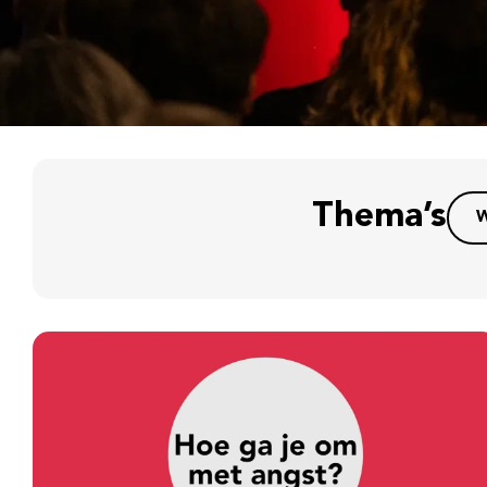
Thema’s
W