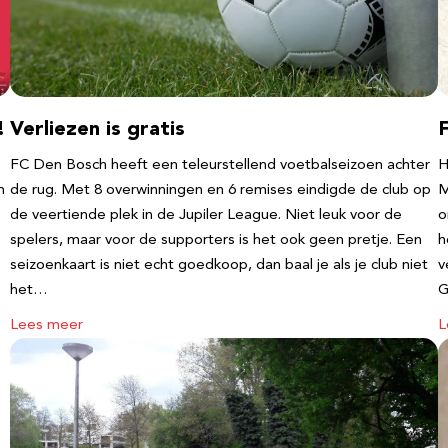
!
Verliezen is gratis
FC Den Bosch heeft een teleurstellend voetbalseizoen achter
H
m
de rug. Met 8 overwinningen en 6 remises eindigde de club op
M
de veertiende plek in de Jupiler League. Niet leuk voor de
o
spelers, maar voor de supporters is het ook geen pretje. Een
h
seizoenkaart is niet echt goedkoop, dan baal je als je club niet
v
het…
G
Lees meer
L