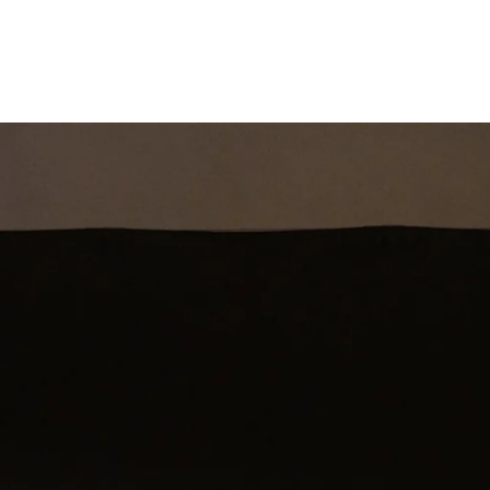
st
Theatershow
Training
Omdenkkrin