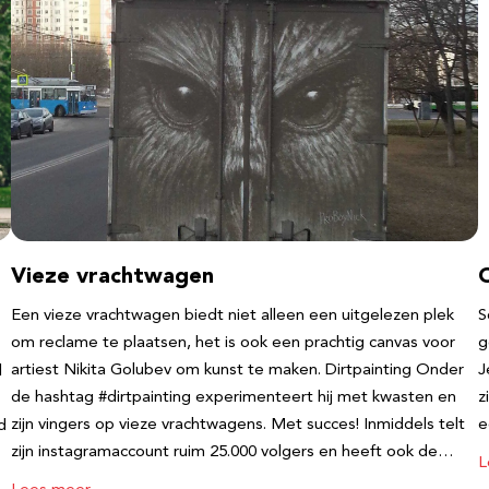
Vieze vrachtwagen
Een vieze vrachtwagen biedt niet alleen een uitgelezen plek
S
om reclame te plaatsen, het is ook een prachtig canvas voor
g
artiest Nikita Golubev om kunst te maken. Dirtpainting Onder
J
l
de hashtag #dirtpainting experimenteert hij met kwasten en
z
zijn vingers op vieze vrachtwagens. Met succes! Inmiddels telt
e
d
zijn instagramaccount ruim 25.000 volgers en heeft ook de…
L