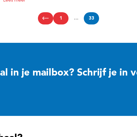
Lees meer
1
…
33
 in je mailbox? Schrijf je in 